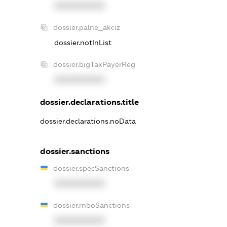
XXXXXXXXXX
dossier.palne_akciz
dossier.notInList
dossier.bigTaxPayerReg
XXXXXXXXXX
dossier.declarations.title
dossier.declarations.noData
dossier.sanctions
dossier.specSanctions
XXXXXXXXXX
dossier.rnboSanctions
XXXXXXXXXX