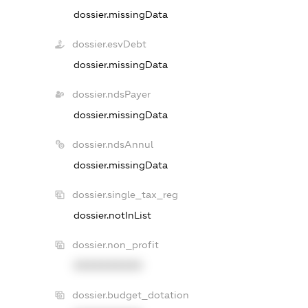
dossier.missingData
dossier.esvDebt
dossier.missingData
dossier.ndsPayer
dossier.missingData
dossier.ndsAnnul
dossier.missingData
dossier.single_tax_reg
dossier.notInList
dossier.non_profit
XXXXXXXXXX
dossier.budget_dotation