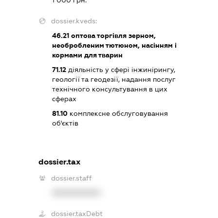
dossier.kveds:
46.21
оптова торгівля зерном,
необробленим тютюном, насінням і
кормами для тварин
71.12
діяльність у сфері інжинірингу,
геології та геодезії, надання послуг
технічного консультування в цих
сферах
81.10
комплексне обслуговування
об'єктів
dossier.tax
dossier.staff
XXXXXXXXXX
dossier.taxDebt