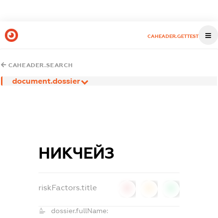
CAHEADER.GETTEST
CAHEADER.SEARCH
document.dossier
НИКЧЕЙЗ
riskFactors.title
0
0
0
dossier.fullName: