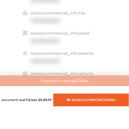
XXXXXXXXXX
dossier.commercial_info.fax
XXXXXXXXXX
dossier.commercial_info.email
XXXXXXXXXX
dossier.commercial_info.website
XXXXXXXXXX
dossier.commercial_info.activity
freemium.actualData
XXXXXXXXXX
document.dueToDate
25.03.17
SEARCH.ONMONITORING
freemium.exampleText_1
freemium.exampleText_2
freemium.anonymousPerSearch2
FREEMIUM.DETAILS