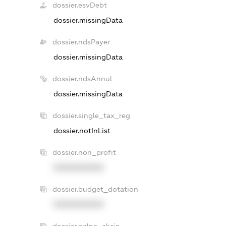
dossier.esvDebt
dossier.missingData
dossier.ndsPayer
dossier.missingData
dossier.ndsAnnul
dossier.missingData
dossier.single_tax_reg
dossier.notInList
dossier.non_profit
XXXXXXXXXX
dossier.budget_dotation
XXXXXXXXXX
dossier.palne_akciz