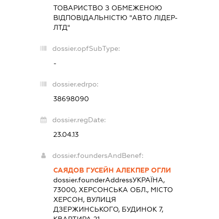
ТОВАРИСТВО З ОБМЕЖЕНОЮ
ВІДПОВІДАЛЬНІСТЮ "АВТО ЛІДЕР-
ЛТД"
dossier.opfSubType:
-
dossier.edrpo:
38698090
dossier.regDate:
23.04.13
dossier.foundersAndBenef:
САЯДОВ ГУСЕЙН АЛЕКПЕР ОГЛИ
dossier.founderAddress
УКРАЇНА,
73000, ХЕРСОНСЬКА ОБЛ., МІСТО
ХЕРСОН, ВУЛИЦЯ
ДЗЕРЖИНСЬКОГО, БУДИНОК 7,