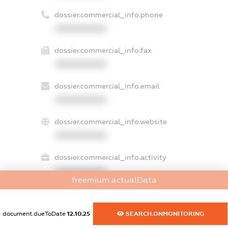
dossier.commercial_info.phone
XXXXXXXXXX
dossier.commercial_info.fax
XXXXXXXXXX
dossier.commercial_info.email
XXXXXXXXXX
dossier.commercial_info.website
XXXXXXXXXX
dossier.commercial_info.activity
XXXXXXXXXX
freemium.actualData
document.dueToDate
12.10.25
SEARCH.ONMONITORING
freemium.exampleText_1
freemium.exampleText_2