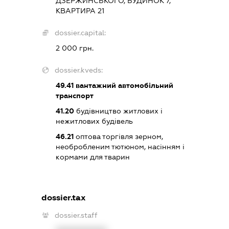
ДЗЕРЖИНСЬКОГО, БУДИНОК 7,
КВАРТИРА 21
dossier.capital:
2 000 грн.
dossier.kveds:
49.41
вантажний автомобільний
транспорт
41.20
будівництво житлових і
нежитлових будівель
46.21
оптова торгівля зерном,
необробленим тютюном, насінням і
кормами для тварин
dossier.tax
dossier.staff