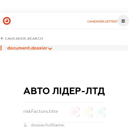
CAHEADER.GETTEST
CAHEADER.SEARCH
document.dossier
АВТО ЛІДЕР-ЛТД
riskFactors.title
0
0
0
dossier.fullName: