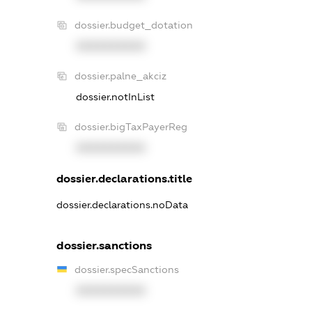
dossier.budget_dotation
XXXXXXXXXX
dossier.palne_akciz
dossier.notInList
dossier.bigTaxPayerReg
XXXXXXXXXX
dossier.declarations.title
dossier.declarations.noData
dossier.sanctions
dossier.specSanctions
XXXXXXXXXX