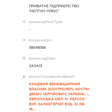
ПРИВАТНЕ ПІДПРИЄМСТВО
"НЕПТУН-ПЛЮС"
dossier.opfSubType:
-
dossier.edrpo:
38698188
dossier.regDate:
24.04.13
dossier.foundersAndBenef:
КІНЦЕВИЙ БЕНЕФІЦІАРНИЙ
ВЛАСНИК (КОНТРОЛЕР)- КОСТІН
ДЕНИС СЕРГІЙОВИЧ, УКРАЇНА, -,
ХЕРСОНСЬКА ОБЛ. М. ХЕРСОН
ВУЛ. ЗАЛАЕГЕРСЕГ БУД. 32 КВ.
16, -