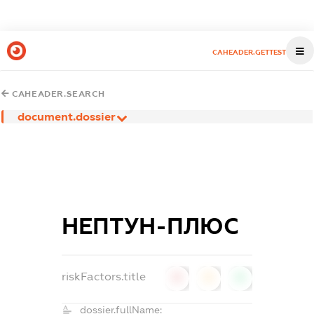
CAHEADER.GETTEST
CAHEADER.SEARCH
document.dossier
НЕПТУН-ПЛЮС
riskFactors.title
0
0
0
dossier.fullName: