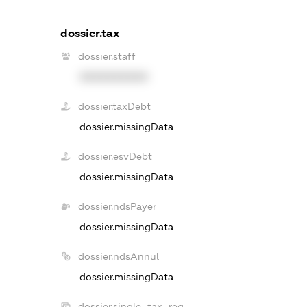
dossier.tax
dossier.staff
XXXXXXXXXX
dossier.taxDebt
dossier.missingData
dossier.esvDebt
dossier.missingData
dossier.ndsPayer
dossier.missingData
dossier.ndsAnnul
dossier.missingData
dossier.single_tax_reg