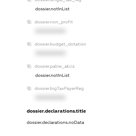
dossier.notInList
dossier.non_profit
XXXXXXXXXX
dossier.budget_dotation
XXXXXXXXXX
dossier.palne_akciz
dossier.notInList
dossier.bigTaxPayerReg
XXXXXXXXXX
dossier.declarations.title
dossier.declarations.noData