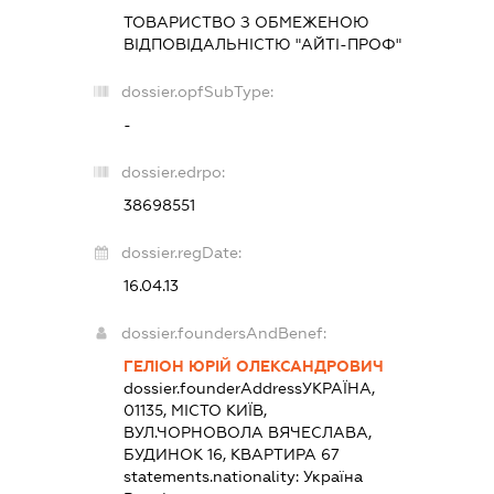
ТОВАРИСТВО З ОБМЕЖЕНОЮ
ВІДПОВІДАЛЬНІСТЮ "АЙТІ-ПРОФ"
dossier.opfSubType:
-
dossier.edrpo:
38698551
dossier.regDate:
16.04.13
dossier.foundersAndBenef:
ГЕЛІОН ЮРІЙ ОЛЕКСАНДРОВИЧ
dossier.founderAddress
УКРАЇНА,
01135, МІСТО КИЇВ,
ВУЛ.ЧОРНОВОЛА ВЯЧЕСЛАВА,
БУДИНОК 16, КВАРТИРА 67
statements.nationality:
Україна