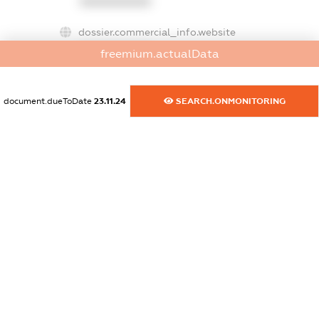
XXXXXXXXXX
dossier.commercial_info.website
XXXXXXXXXX
freemium.actualData
dossier.commercial_info.activity
XXXXXXXXXX
document.dueToDate
23.11.24
SEARCH.ONMONITORING
freemium.exampleText_1
freemium.exampleText_2
freemium.anonymousPerSearch2
FREEMIUM.DETAILS
FREEMIUM.REGISTER