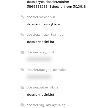
dossier.yes
dossier.ndsInn
386985526541
dossier.from 30.09.18
dossier.ndsAnnul
dossier.missingData
dossier.single_tax_reg
dossier.notInList
dossier.non_profit
XXXXXXXXXX
dossier.budget_dotation
XXXXXXXXXX
dossier.palne_akciz
dossier.notInList
dossier.bigTaxPayerReg