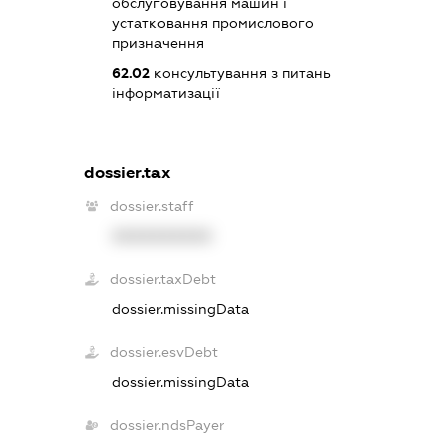
обслуговування машин і
устатковання промислового
призначення
62.02
консультування з питань
інформатизації
dossier.tax
dossier.staff
XXXXXXXXXX
dossier.taxDebt
dossier.missingData
dossier.esvDebt
dossier.missingData
dossier.ndsPayer