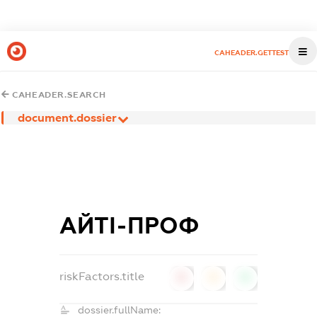
CAHEADER.GETTEST
CAHEADER.SEARCH
document.dossier
АЙТІ-ПРОФ
riskFactors.title
0
0
0
dossier.fullName: