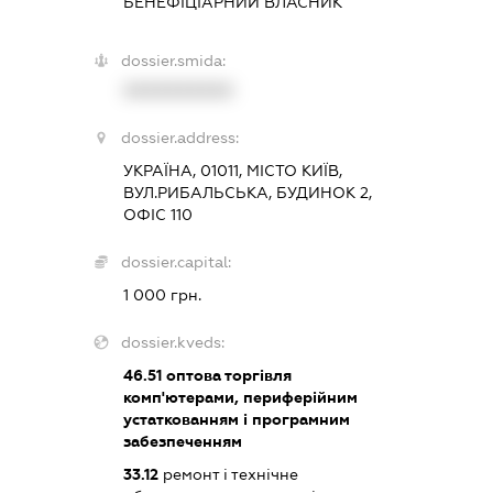
БЕНЕФІЦІАРНИЙ ВЛАСНИК
dossier.smida:
XXXXXXXXXX
dossier.address:
УКРАЇНА, 01011, МІСТО КИЇВ,
ВУЛ.РИБАЛЬСЬКА, БУДИНОК 2,
ОФІС 110
dossier.capital:
1 000 грн.
dossier.kveds:
46.51
оптова торгівля
комп'ютерами, периферійним
устаткованням і програмним
забезпеченням
33.12
ремонт і технічне