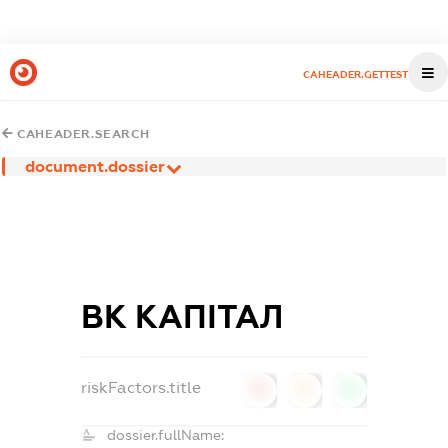
CAHEADER.GETTEST
CAHEADER.SEARCH
document.dossier
ВК КАПІТАЛ
riskFactors.title
0
0
0
dossier.fullName: