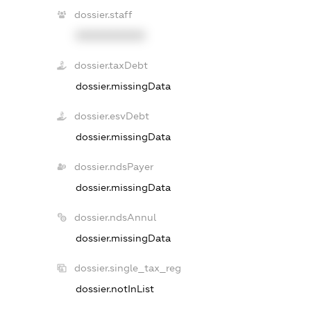
dossier.staff
XXXXXXXXXX
dossier.taxDebt
dossier.missingData
dossier.esvDebt
dossier.missingData
dossier.ndsPayer
dossier.missingData
dossier.ndsAnnul
dossier.missingData
dossier.single_tax_reg
dossier.notInList