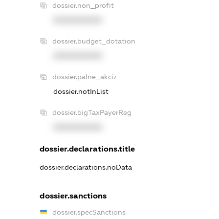
dossier.non_profit
XXXXXXXXXX
dossier.budget_dotation
XXXXXXXXXX
dossier.palne_akciz
dossier.notInList
dossier.bigTaxPayerReg
XXXXXXXXXX
dossier.declarations.title
dossier.declarations.noData
dossier.sanctions
dossier.specSanctions