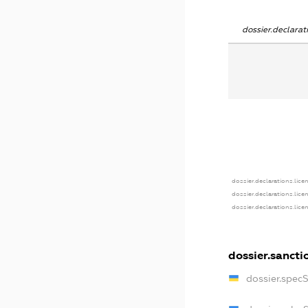
dossier.declara
dossier.declarations.lice
dossier.declarations.lice
dossier.declarations.lice
dossier.sancti
dossier.spec