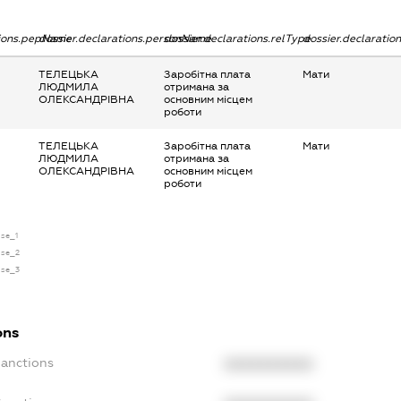
tions.pepName
dossier.declarations.personName
dossier.declarations.relType
dossier.declaratio
ТЕЛЕЦЬКА
Заробітна плата
Мати
ЛЮДМИЛА
отримана за
ОЛЕКСАНДРІВНА
основним місцем
роботи
ТЕЛЕЦЬКА
Заробітна плата
Мати
ЛЮДМИЛА
отримана за
ОЛЕКСАНДРІВНА
основним місцем
роботи
nse_1
nse_2
nse_3
ons
Sanctions
XXXXXXXXXX