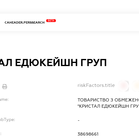
BETA
CAHEADER.PERSSEARCH
АЛ ЕДЮКЕЙШН ГРУП
riskFactors.title
0
ame:
ТОВАРИСТВО З ОБМЕЖЕН
"КРИСТАЛ ЕДЮКЕЙШН ГРУ
ubType:
-
:
38698661