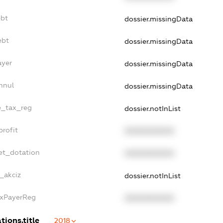
ebt
dossier.missingData
ebt
dossier.missingData
ayer
dossier.missingData
nnul
dossier.missingData
le_tax_reg
dossier.notInList
profit
XXXXXXXXXX
et_dotation
XXXXXXXXXX
e_akciz
dossier.notInList
axPayerReg
XXXXXXXXXX
tions.title
2018