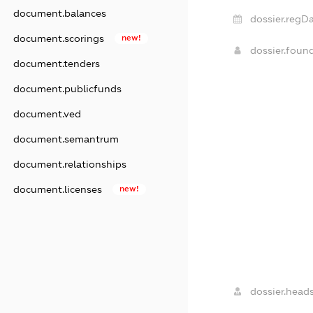
document.balances
dossier.regDa
document.scorings
new!
dossier.foun
document.tenders
document.publicfunds
document.ved
document.semantrum
document.relationships
document.licenses
new!
dossier.heads