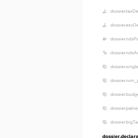
dossier.taxD
dossier.esvD
dossier.ndsP
dossier.ndsA
dossier.sing
dossier.non_
dossier.budg
dossier.paln
dossier.bigT
dossier.declara