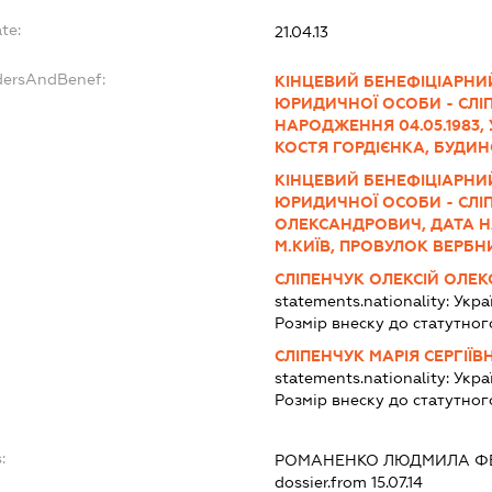
te:
21.04.13
dersAndBenef:
КІНЦЕВИЙ БЕНЕФІЦІАРНИ
ЮРИДИЧНОЇ ОСОБИ - СЛІП
НАРОДЖЕННЯ 04.05.1983, 
КОСТЯ ГОРДІЄНКА, БУДИН
КІНЦЕВИЙ БЕНЕФІЦІАРНИ
ЮРИДИЧНОЇ ОСОБИ - СЛІ
ОЛЕКСАНДРОВИЧ, ДАТА НА
М.КИЇВ, ПРОВУЛОК ВЕРБН
СЛІПЕНЧУК ОЛЕКСІЙ ОЛЕ
statements.nationality:
Укра
Розмір внеску до статутног
СЛІПЕНЧУК МАРІЯ СЕРГІЇВ
statements.nationality:
Укра
Розмір внеску до статутног
:
РОМАНЕНКО ЛЮДМИЛА Ф
dossier.from 15.07.14