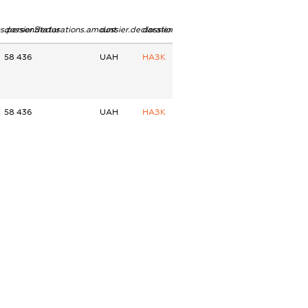
ns.personStatus
dossier.declarations.amount
dossier.declarations.currency
dossier.declarations.source
58 436
UAH
НАЗК
58 436
UAH
НАЗК