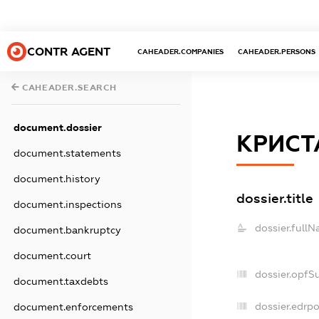
CONTR AGENT
CAHEADER.COMPANIES
CAHEADER.PERSONS
CAHEADER.SEARCH
document.dossier
КРИСТ
document.statements
document.history
dossier.title
document.inspections
dossier.fullN
document.bankruptcy
document.court
dossier.opfS
document.taxdebts
dossier.edrpo
document.enforcements