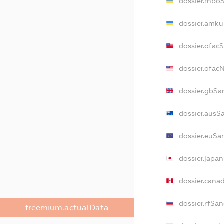
dossier.rnbo
dossier.amku
dossier.ofac
dossier.ofa
dossier.gbSa
dossier.ausS
dossier.euSa
dossier.japa
dossier.cana
dossier.rfSan
freemium.actualData