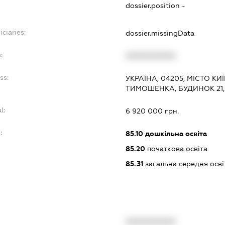
dossier.position -
ciaries:
dossier.missingData
:
XXXXXXXXXX
ss:
УКРАЇНА, 04205, МІСТО К
ТИМОШЕНКА, БУДИНОК 21
l:
6 920 000 грн.
:
85.10
дошкільна освіта
85.20
початкова освіта
85.31
загальна середня осві
XXXXXXXXXX