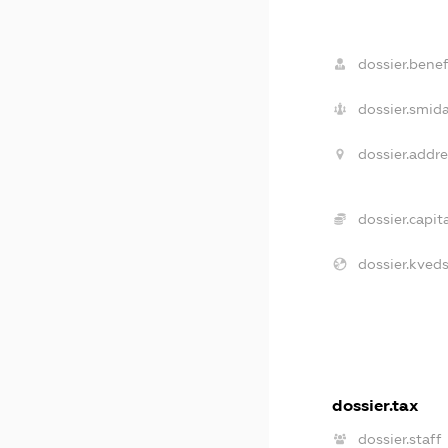
dossier.benefi
dossier.smida
dossier.addre
dossier.capita
dossier.kveds
dossier.tax
dossier.staff