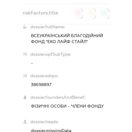
riskFactors.title
0
0
0
dossier.fullName:
ВСЕУКРАЇНСЬКИЙ БЛАГОДІЙНИЙ
ФОНД "ЕКО ЛАЙФ СТАЙЛ"
dossier.opfSubType:
-
dossier.edrpo:
38698897
dossier.foundersAndBenef:
ФІЗИЧНІ ОСОБИ - ЧЛЕНИ ФОНДУ
dossier.heads:
dossier.missingData