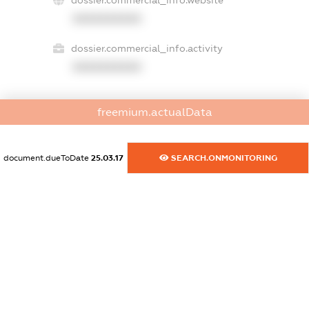
dossier.commercial_info.website
XXXXXXXXXX
dossier.commercial_info.activity
XXXXXXXXXX
freemium.actualData
freemium.exampleText_1
freemium.exampleText_2
freemium.anonymousPerSearch2
document.dueToDate
25.03.17
SEARCH.ONMONITORING
FREEMIUM.DETAILS
FREEMIUM.REGISTER