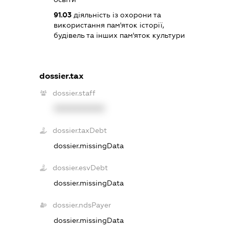
91.03
діяльність із охорони та
використання пам'яток історії,
будівель та інших пам'яток культури
dossier.tax
dossier.staff
XXXXXXXXXX
dossier.taxDebt
dossier.missingData
dossier.esvDebt
dossier.missingData
dossier.ndsPayer
dossier.missingData