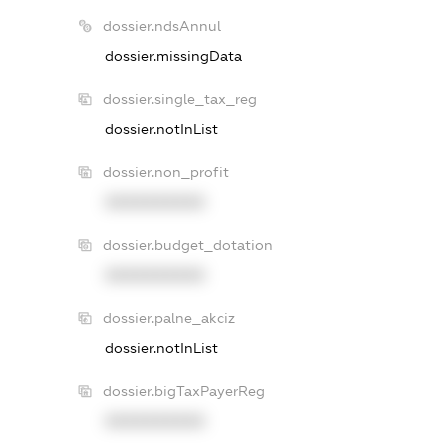
dossier.ndsAnnul
dossier.missingData
dossier.single_tax_reg
dossier.notInList
dossier.non_profit
XXXXXXXXXX
dossier.budget_dotation
XXXXXXXXXX
dossier.palne_akciz
dossier.notInList
dossier.bigTaxPayerReg
XXXXXXXXXX