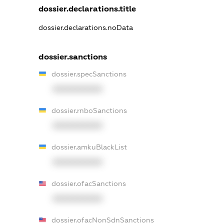
dossier.declarations.title
dossier.declarations.noData
dossier.sanctions
dossier.specSanctions
XXXXXXXXXX
dossier.rnboSanctions
XXXXXXXXXX
dossier.amkuBlackList
XXXXXXXXXX
dossier.ofacSanctions
XXXXXXXXXX
dossier.ofacNonSdnSanctions