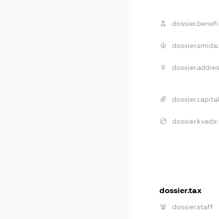
dossier.benefic
dossier.smida:
dossier.addres
dossier.capital
dossier.kveds:
dossier.tax
dossier.staff