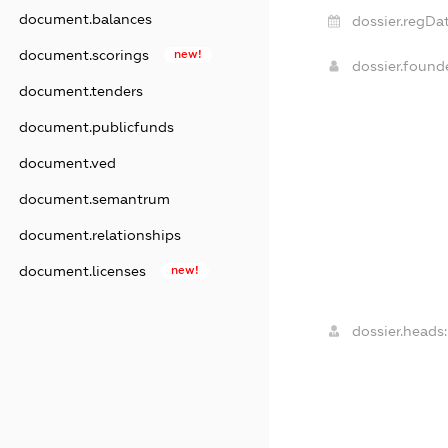
document.balances
dossier.regDat
document.scorings
new!
dossier.foun
document.tenders
document.publicfunds
document.ved
document.semantrum
document.relationships
document.licenses
new!
dossier.heads: