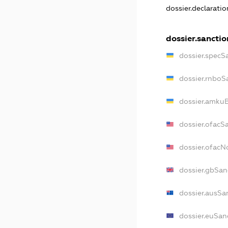
dossier.declarati
dossier.sanctio
dossier.specS
dossier.rnboS
dossier.amkuB
dossier.ofacS
dossier.ofac
dossier.gbSan
dossier.ausSa
dossier.euSan