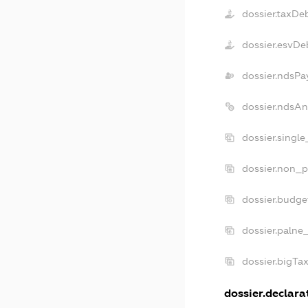
dossier.taxDe
dossier.esvDe
dossier.ndsPa
dossier.ndsAn
dossier.singl
dossier.non_p
dossier.budge
dossier.palne
dossier.bigTa
dossier.declarat