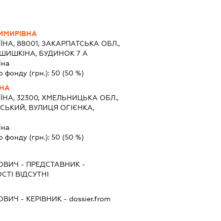
ИМИРІВНА
ЇНА, 88001, ЗАКАРПАТСЬКА ОБЛ.,
ШИШКІНА, БУДИНОК 7 А
їна
о фонду (грн.):
50
(50 %)
ВНА
ЇНА, 32300, ХМЕЛЬНИЦЬКА ОБЛ.,
СЬКИЙ, ВУЛИЦЯ ОГІЄНКА,
їна
о фонду (грн.):
50
(50 %)
ОВИЧ
-
ПРЕДСТАВНИК
-
СТІ ВІДСУТНІ
ОВИЧ
-
КЕРІВНИК
- dossier.from