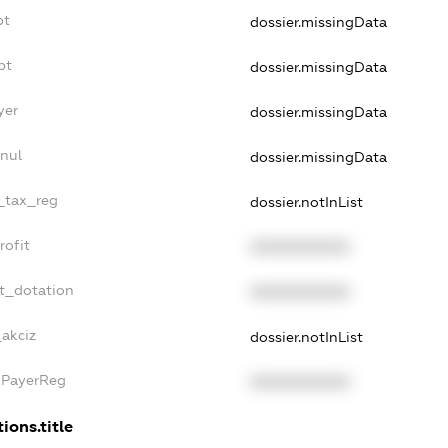
bt
dossier.missingData
bt
dossier.missingData
yer
dossier.missingData
nul
dossier.missingData
e_tax_reg
dossier.notInList
rofit
XXXXXXXXXX
t_dotation
XXXXXXXXXX
_akciz
dossier.notInList
xPayerReg
XXXXXXXXXX
ions.title