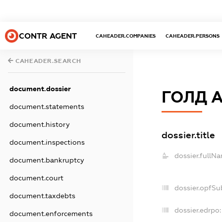
CONTR AGENT
CAHEADER.COMPANIES
CAHEADER.PERSONS
CAHEADER.SEARCH
document.dossier
ГОЛД 
document.statements
document.history
dossier.title
document.inspections
dossier.fullN
document.bankruptcy
document.court
dossier.opfSu
document.taxdebts
dossier.edrpo:
document.enforcements