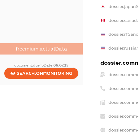
dossier.japan
dossier.canad
dossier.rfSan
dossier.russia
freemium.actualData
dossier.comme
document.dueToDate
06.07.25
SEARCH.ONMONITORING
dossier.comme
dossier.comme
dossier.comme
dossier.comme
dossier.comme