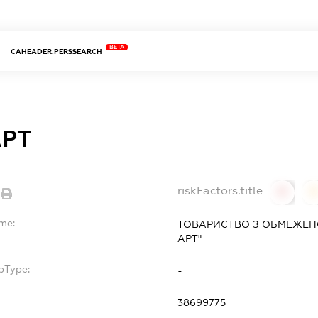
BETA
CAHEADER.PERSSEARCH
АРТ
riskFactors.title
0
ame:
ТОВАРИСТВО З ОБМЕЖЕН
АРТ"
bType:
-
38699775