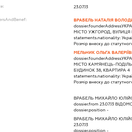
e:
23.07.13
dersAndBenef:
ВРАБЕЛЬ НАТАЛІЯ ВОЛОД
dossier.founderAddress
УКРА
МІСТО УЖГОРОД, ВУЛИЦЯ 
statements.nationality:
Укра
Розмір внеску до статутног
МЕЛЬНИК ОЛЬГА ВАЛЕРІЇ
dossier.founderAddress
УКРА
МІСТО КАМ'ЯНЕЦЬ-ПОДІЛЬ
БУДИНОК 38, КВАРТИРА 4
statements.nationality:
Укра
Розмір внеску до статутног
ВРАБЕЛЬ МИХАЙЛО ЮЛІЙ
dossier.from 23.07.13
ВІДОМО
dossier.position -
ВРАБЕЛЬ МИХАЙЛО ЮЛІЙ
23.07.13
dossier.position -