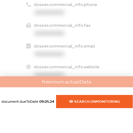
dossier.commercial_info.phone
XXXXXXXXXX
dossier.commercial_info.fax
XXXXXXXXXX
dossier.commercial_info.email
XXXXXXXXXX
dossier.commercial_info.website
XXXXXXXXXX
freemium.actualData
dossier.commercial_info.activity
XXXXXXXXXX
document.dueToDate
09.05.24
SEARCH.ONMONITORING
freemium.exampleText_1
freemium.exampleText_2
freemium.anonymousPerSearch2