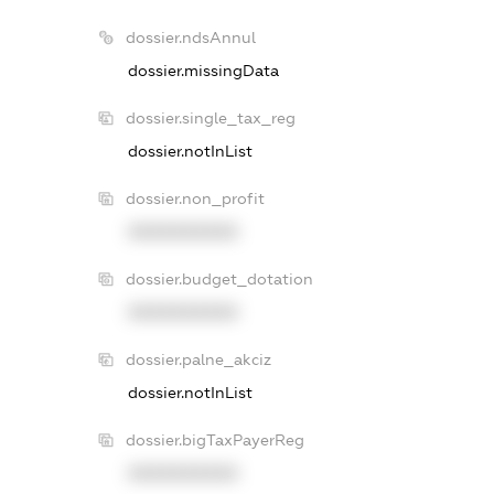
dossier.ndsAnnul
dossier.missingData
dossier.single_tax_reg
dossier.notInList
dossier.non_profit
XXXXXXXXXX
dossier.budget_dotation
XXXXXXXXXX
dossier.palne_akciz
dossier.notInList
dossier.bigTaxPayerReg
XXXXXXXXXX