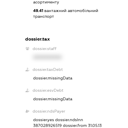
асортименту
49.41
вантажний автомобільний
транспорт
dossier.tax
dossier.staff
XXXXXXXXXX
dossier.taxDebt
dossier.missingData
dossier.esvDebt
dossier.missingData
dossier.ndsPayer
dossier.yes
dossier.ndsInn
387028926519
dossier.from 31.05.13