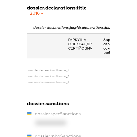
dossier.declarations.title
2016
dossier.declarations.pepName
dossier.declarations.personName
dossier.declaratio
ГАРКУША
Заробітна плата
ОЛЕКСАНДР
отримана за
СЕРГІЙОВИЧ
основним місцем
роботи
dossier.declarations.license_1
dossier.declarations.license_2
dossier.declarations.license_3
dossier.sanctions
dossier.specSanctions
XXXXXXXXXX
dossier.rnboSanctions