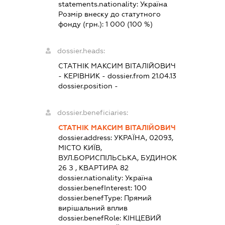
statements.nationality:
Україна
Розмір внеску до статутного
фонду (грн.):
1 000
(100 %)
dossier.heads:
СТАТНІК МАКСИМ ВІТАЛІЙОВИЧ
-
КЕРІВНИК
- dossier.from 21.04.13
dossier.position -
dossier.beneficiaries:
СТАТНІК МАКСИМ ВІТАЛІЙОВИЧ
dossier.address:
УКРАЇНА, 02093,
МІСТО КИЇВ,
ВУЛ.БОРИСПІЛЬСЬКА, БУДИНОК
26 З , КВАРТИРА 82
dossier.nationality:
Україна
dossier.benefInterest:
100
dossier.benefType:
Прямий
вирішальний вплив
dossier.benefRole:
КІНЦЕВИЙ