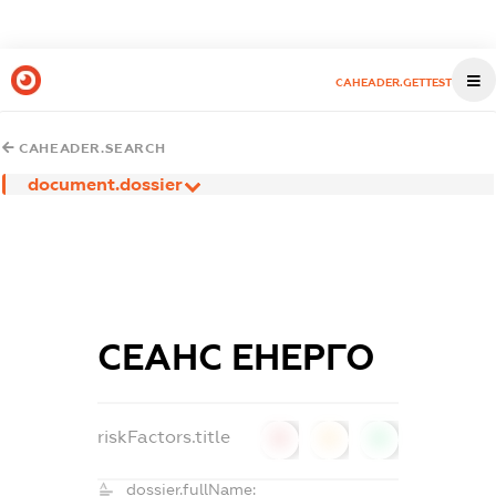
CAHEADER.GETTEST
CAHEADER.SEARCH
document.dossier
СЕАНС ЕНЕРГО
riskFactors.title
0
0
0
dossier.fullName: