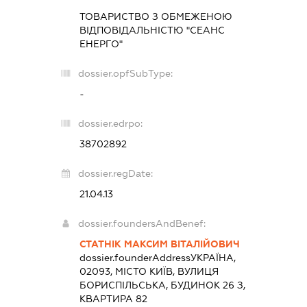
ТОВАРИСТВО З ОБМЕЖЕНОЮ
ВІДПОВІДАЛЬНІСТЮ "СЕАНС
ЕНЕРГО"
dossier.opfSubType:
-
dossier.edrpo:
38702892
dossier.regDate:
21.04.13
dossier.foundersAndBenef:
СТАТНІК МАКСИМ ВІТАЛІЙОВИЧ
dossier.founderAddress
УКРАЇНА,
02093, МІСТО КИЇВ, ВУЛИЦЯ
БОРИСПІЛЬСЬКА, БУДИНОК 26 З,
КВАРТИРА 82