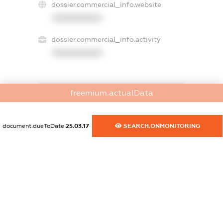
dossier.commercial_info.website
XXXXXXXXXX
dossier.commercial_info.activity
XXXXXXXXXX
freemium.actualData
freemium.exampleText_1
freemium.exampleText_2
freemium.anonymousPerSearch2
document.dueToDate
25.03.17
SEARCH.ONMONITORING
FREEMIUM.DETAILS
FREEMIUM.REGISTER