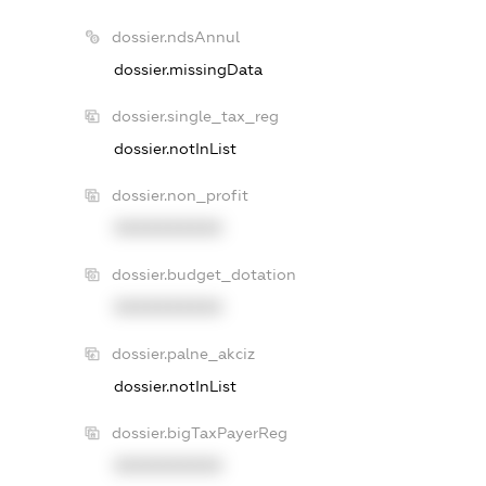
dossier.ndsAnnul
dossier.missingData
dossier.single_tax_reg
dossier.notInList
dossier.non_profit
XXXXXXXXXX
dossier.budget_dotation
XXXXXXXXXX
dossier.palne_akciz
dossier.notInList
dossier.bigTaxPayerReg
XXXXXXXXXX