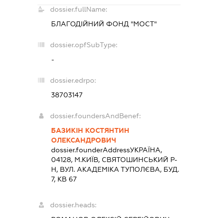
dossier.fullName:
БЛАГОДІЙНИЙ ФОНД "МОСТ"
dossier.opfSubType:
-
dossier.edrpo:
38703147
dossier.foundersAndBenef:
БАЗИКІН КОСТЯНТИН
ОЛЕКСАНДРОВИЧ
dossier.founderAddress
УКРАЇНА,
04128, М.КИЇВ, СВЯТОШИНСЬКИЙ Р-
Н, ВУЛ. АКАДЕМІКА ТУПОЛЄВА, БУД.
7, КВ 67
dossier.heads: