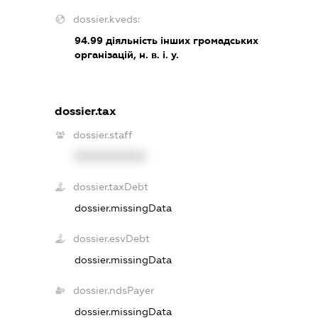
dossier.kveds:
94.99
діяльність інших громадських
організацій, н. в. і. у.
dossier.tax
dossier.staff
XXXXXXXXXX
dossier.taxDebt
dossier.missingData
dossier.esvDebt
dossier.missingData
dossier.ndsPayer
dossier.missingData