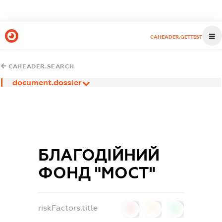
CAHEADER.GETTEST
CAHEADER.SEARCH
document.dossier
БЛАГОДІЙНИЙ
ФОНД "МОСТ"
riskFactors.title
0
0
0