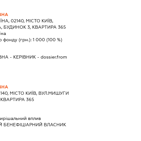
ВНА
ЇНА, 02140, МІСТО КИЇВ,
 БУДИНОК 3, КВАРТИРА 365
їна
о фонду (грн.):
1 000
(100 %)
ВНА
-
КЕРІВНИК
- dossier.from
ВНА
2140, МІСТО КИЇВ, ВУЛ.МИШУГИ
 КВАРТИРА 365
ирішальний вплив
Й БЕНЕФІЦІАРНИЙ ВЛАСНИК