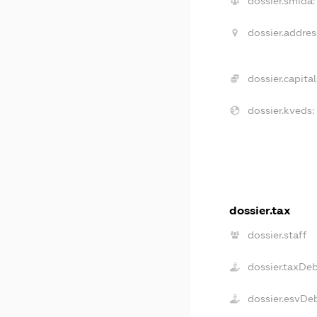
dossier.smida:
dossier.addres
dossier.capital
dossier.kveds:
dossier.tax
dossier.staff
dossier.taxDe
dossier.esvDe