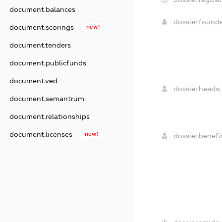
document.balances
dossier.found
document.scorings
new!
document.tenders
document.publicfunds
document.ved
dossier.heads:
document.semantrum
document.relationships
document.licenses
new!
dossier.benefic