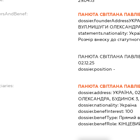
29.04.13
ersAndBenef:
ПАНЮТА СВІТЛАНА ПАВЛІ
dossier.founderAddress
УКРА
ВУЛ.МИШУГИ ОЛЕКСАНДРА,
statements.nationality:
Укра
Розмір внеску до статутног
ПАНЮТА СВІТЛАНА ПАВЛІ
02.12.25
dossier.position -
iaries:
ПАНЮТА СВІТЛАНА ПАВЛІ
dossier.address:
УКРАЇНА, 0
ОЛЕКСАНДРА, БУДИНОК 3,
dossier.nationality:
Україна
dossier.benefInterest:
100
dossier.benefType:
Прямий в
dossier.benefRole:
КІНЦЕВИ