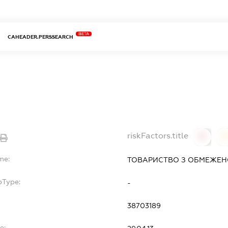
BETA
CAHEADER.PERSSEARCH
riskFactors.title
0
0
me:
ТОВАРИСТВО З ОБМЕЖЕНО
bType:
-
38703189
e: