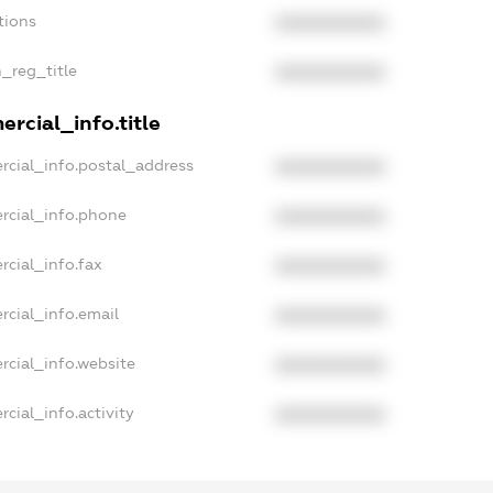
tions
XXXXXXXXXX
n_reg_title
XXXXXXXXXX
rcial_info.title
rcial_info.postal_address
XXXXXXXXXX
rcial_info.phone
XXXXXXXXXX
rcial_info.fax
XXXXXXXXXX
rcial_info.email
XXXXXXXXXX
rcial_info.website
XXXXXXXXXX
cial_info.activity
XXXXXXXXXX