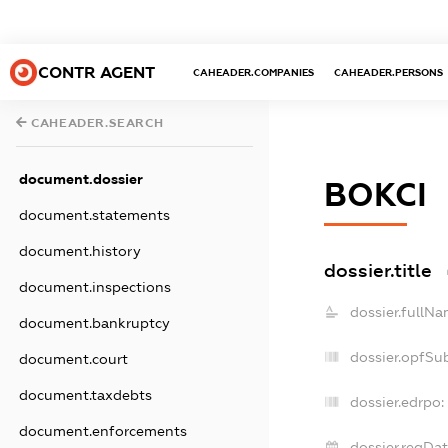
CONTR AGENT
CAHEADER.COMPANIES
CAHEADER.PERSONS
CAHEADER.SEARCH
document.dossier
ВОКСІ
document.statements
document.history
dossier.title
document.inspections
dossier.fullNa
document.bankruptcy
dossier.opfSu
document.court
document.taxdebts
dossier.edrpo:
document.enforcements
dossier.regDat