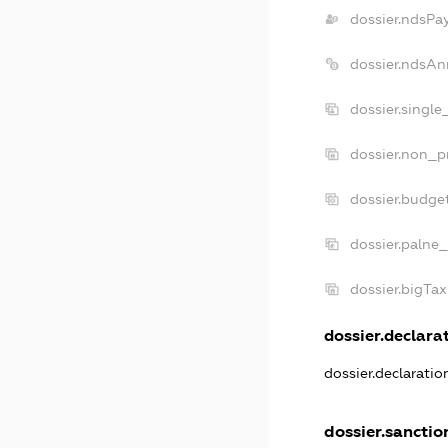
dossier.ndsPa
dossier.ndsAn
dossier.singl
dossier.non_p
dossier.budge
dossier.palne_
dossier.bigTa
dossier.declarat
dossier.declarati
dossier.sanctio