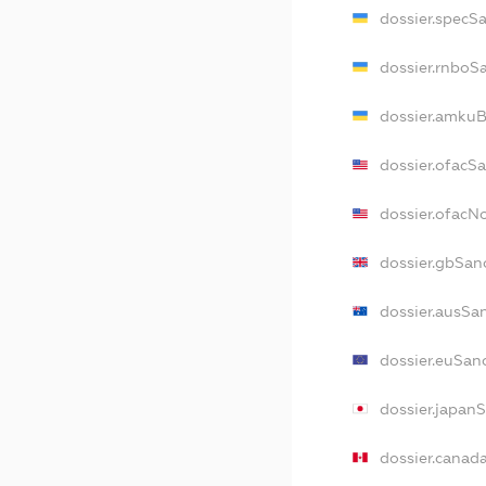
dossier.specS
dossier.rnboS
dossier.amkuB
dossier.ofacS
dossier.ofac
dossier.gbSan
dossier.ausSa
dossier.euSan
dossier.japan
dossier.canad