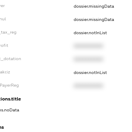
yer
dossier.missingData
nul
dossier.missingData
e_tax_reg
dossier.notInList
rofit
XXXXXXXXXX
t_dotation
XXXXXXXXXX
akciz
dossier.notInList
xPayerReg
XXXXXXXXXX
ions.title
ons.noData
ns