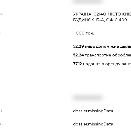
XXXXXXXXXX
s:
УКРАЇНА, 02140, МІСТО К
БУДИНОК 13-А, ОФІС 409
:
1 000 грн.
52.29
інша допоміжна діяльн
52.24
транспортне обробле
77.12
надання в оренду вант
XXXXXXXXXX
bt
dossier.missingData
bt
dossier.missingData