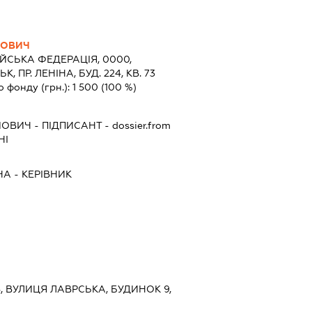
ЙОВИЧ
ЙСЬКА ФЕДЕРАЦІЯ, 0000,
, ПР. ЛЕНІНА, БУД. 224, КВ. 73
о фонду (грн.):
1 500
(100 %)
ЙОВИЧ
-
ПІДПИСАНТ
- dossier.from
НІ
НА
-
КЕРІВНИК
ЇВ, ВУЛИЦЯ ЛАВРСЬКА, БУДИНОК 9,