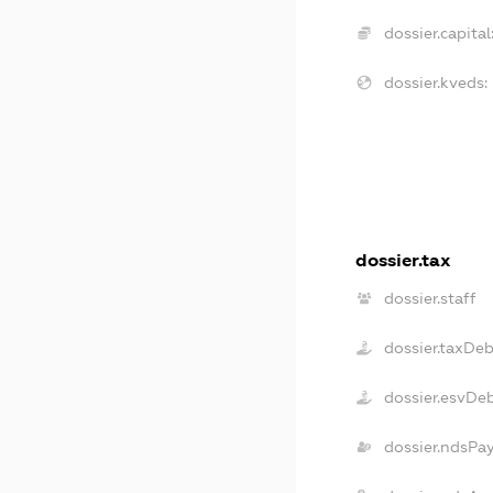
dossier.capital
dossier.kveds:
dossier.tax
dossier.staff
dossier.taxDeb
dossier.esvDe
dossier.ndsPa