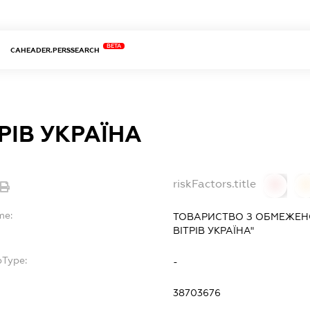
BETA
CAHEADER.PERSSEARCH
ТРІВ УКРАЇНА
riskFactors.title
0
0
me:
ТОВАРИСТВО З ОБМЕЖЕНО
ВІТРІВ УКРАЇНА"
bType:
-
38703676