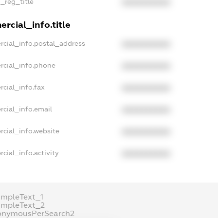
n_reg_title
XXXXXXXXXX
rcial_info.title
rcial_info.postal_address
XXXXXXXXXX
rcial_info.phone
XXXXXXXXXX
rcial_info.fax
XXXXXXXXXX
rcial_info.email
XXXXXXXXXX
rcial_info.website
XXXXXXXXXX
cial_info.activity
XXXXXXXXXX
ampleText_1
ampleText_2
onymousPerSearch2