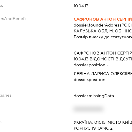
e:
10.04.13
ersAndBenef:
САФРОНОВ АНТОН СЕРГІ
dossier.founderAddress
РОСІ
КАЛУЗЬКА ОБЛ, М. ОБНІНСЬК
Розмір внеску до статутног
САФРОНОВ АНТОН СЕРГІ
10.04.13
ВІДОМОСТІ ВІДСУТ
dossier.position -
ЛЕВІНА ЛАРИСА ОЛЕКСІЇВ
dossier.position -
iaries:
dossier.missingData
XXXXXXXXXX
s:
УКРАЇНА, 01015, МІСТО КИ
КОРПУС 19, ОФІС 2