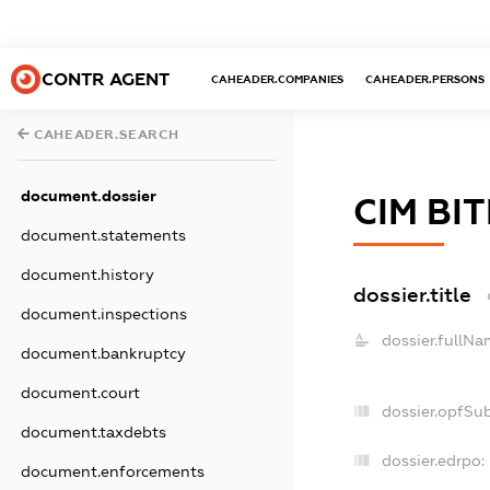
CONTR AGENT
CAHEADER.COMPANIES
CAHEADER.PERSONS
CAHEADER.SEARCH
document.dossier
СІМ ВІ
document.statements
document.history
dossier.title
document.inspections
dossier.fullNa
document.bankruptcy
document.court
dossier.opfSu
document.taxdebts
dossier.edrpo:
document.enforcements