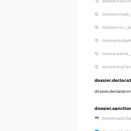
dossier.ndsAn
dossier.single
dossier.non_pr
dossier.budge
dossier.palne_
dossier.bigTa
dossier.declarat
dossier.declarati
dossier.sanctio
dossier.specS