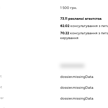
:
1 500 грн.
73.11
рекламні агентства
62.02
консультування з пит
70.22
консультування з пита
керування
XXXXXXXXXX
t
dossier.missingData
bt
dossier.missingData
yer
dossier.missingData