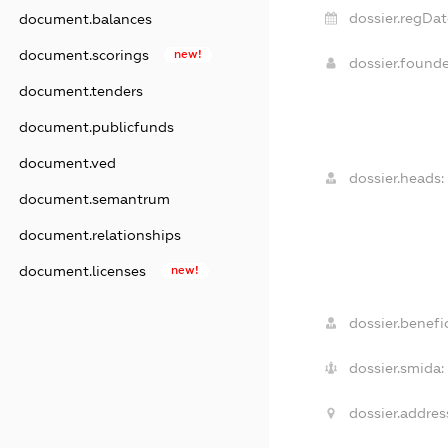
dossier.regDat
document.balances
document.scorings
new!
dossier.found
document.tenders
document.publicfunds
document.ved
dossier.heads:
document.semantrum
document.relationships
document.licenses
new!
dossier.benefic
dossier.smida:
dossier.addres