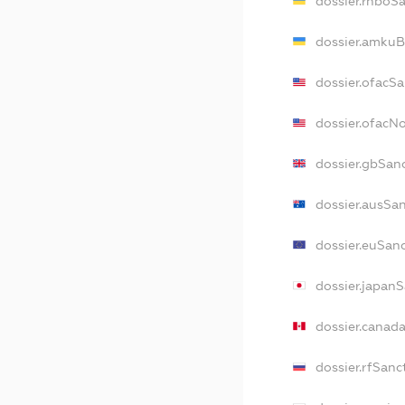
dossier.rnboS
dossier.amkuB
dossier.ofacS
dossier.ofacN
dossier.gbSan
dossier.ausSa
dossier.euSan
dossier.japan
dossier.canad
dossier.rfSanc