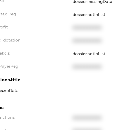
nul
dossier.missingData
_tax_reg
dossier.notInList
ofit
XXXXXXXXXX
t_dotation
XXXXXXXXXX
akciz
dossier.notInList
xPayerReg
XXXXXXXXXX
ions.title
ons.noData
ns
anctions
XXXXXXXXXX