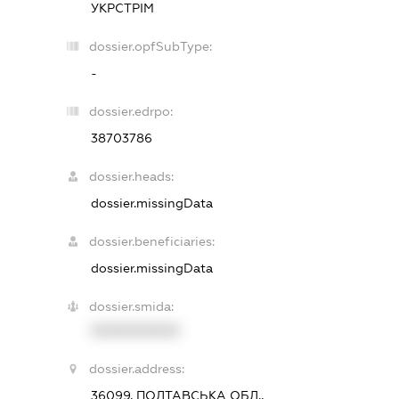
УКРСТРІМ
dossier.opfSubType:
-
dossier.edrpo:
38703786
dossier.heads:
dossier.missingData
dossier.beneficiaries:
dossier.missingData
dossier.smida:
XXXXXXXXXX
dossier.address:
36099, ПОЛТАВСЬКА ОБЛ.,