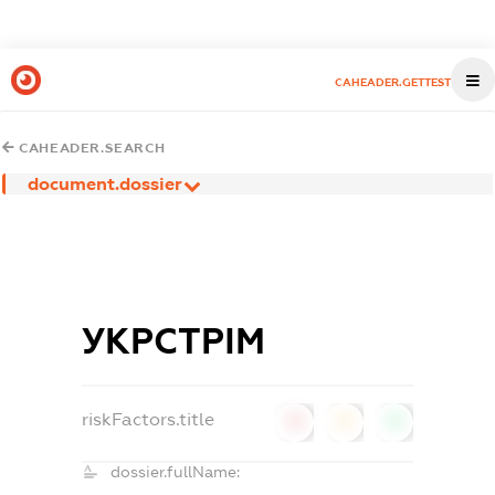
CAHEADER.GETTEST
CAHEADER.SEARCH
document.dossier
УКРСТРІМ
riskFactors.title
0
0
0
dossier.fullName: