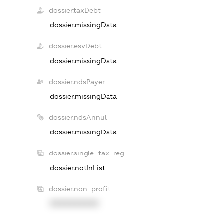
dossier.taxDebt
dossier.missingData
dossier.esvDebt
dossier.missingData
dossier.ndsPayer
dossier.missingData
dossier.ndsAnnul
dossier.missingData
dossier.single_tax_reg
dossier.notInList
dossier.non_profit
XXXXXXXXXX