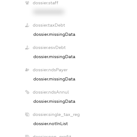
dossier.staff
XXXXXXXXXX
dossier.taxDebt
dossier.missingData
dossier.esvDebt
dossier.missingData
dossier.ndsPayer
dossier.missingData
dossier.ndsAnnul
dossier.missingData
dossier.single_tax_reg
dossier.notInList
dossier.non_profit