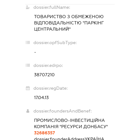
dossier.fullName:
ТОВАРИСТВО З ОБМЕЖЕНОЮ
ВІДПОВІДАЛЬНІСТЮ "ПАРКІНГ
ЦЕНТРАЛЬНИЙ"
dossier.opfSubType:
-
dossier.edrpo:
38707210
dossier.regDate:
17.04.13
dossier.foundersAndBenef:
ПРОМИСЛОВО-ІНВЕСТИЦІЙНА
КОМПАНІЯ "РЕСУРСИ ДОНБАСУ"
32686357
dossier.founderAddress
УКРАЇНА,