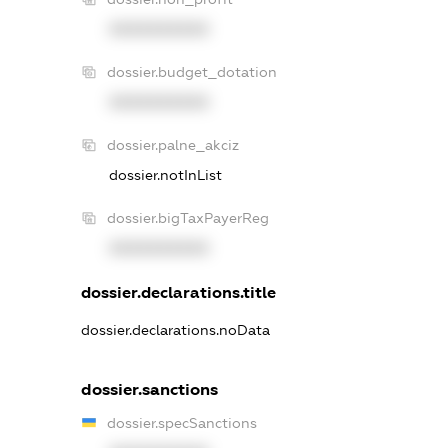
XXXXXXXXXX
dossier.budget_dotation
XXXXXXXXXX
dossier.palne_akciz
dossier.notInList
dossier.bigTaxPayerReg
XXXXXXXXXX
dossier.declarations.title
dossier.declarations.noData
dossier.sanctions
dossier.specSanctions