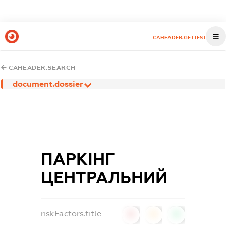
CAHEADER.GETTEST
CAHEADER.SEARCH
document.dossier
ПАРКІНГ
ЦЕНТРАЛЬНИЙ
riskFactors.title
0
0
0