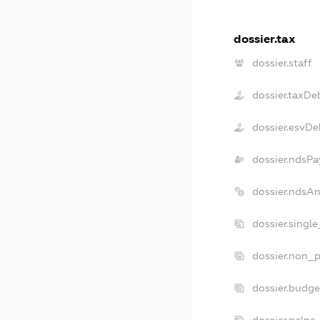
dossier.tax
dossier.staff
dossier.taxDe
dossier.esvDe
dossier.ndsPa
dossier.ndsA
dossier.singl
dossier.non_p
dossier.budg