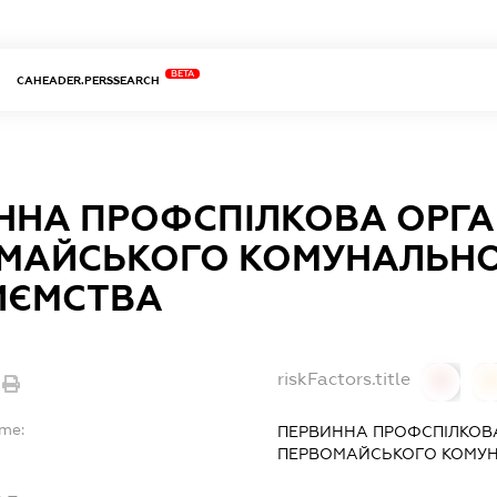
BETA
CAHEADER.PERSSEARCH
ННА ПРОФСПІЛКОВА ОРГА
МАЙСЬКОГО КОМУНАЛЬН
ИЄМСТВА
riskFactors.title
0
ame:
ПЕРВИННА ПРОФСПІЛКОВА
ПЕРВОМАЙСЬКОГО КОМУН