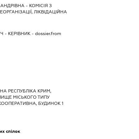
САНДРІВНА
-
КОМІСІЯ З
ЕОРГАНІЗАЦІЇ, ЛІКВІДАЦІЙНА
ИЧ
-
КЕРІВНИК
- dossier.from
МНА РЕСПУБЛІКА КРИМ,
ЛИЩЕ МІСЬКОГО ТИПУ
КООПЕРАТИВНА, БУДИНОК 1
их спілок