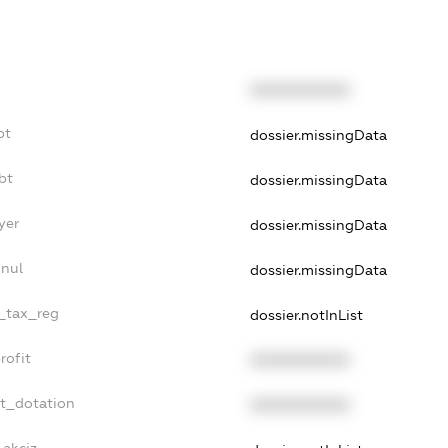
XXXXXXXXXX
bt
dossier.missingData
bt
dossier.missingData
yer
dossier.missingData
nnul
dossier.missingData
e_tax_reg
dossier.notInList
rofit
XXXXXXXXXX
et_dotation
XXXXXXXXXX