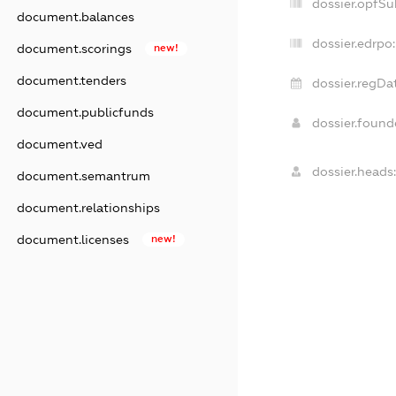
dossier.opfSu
document.balances
dossier.edrpo:
document.scorings
new!
document.tenders
dossier.regDa
document.publicfunds
dossier.foun
document.ved
dossier.heads:
document.semantrum
document.relationships
document.licenses
new!