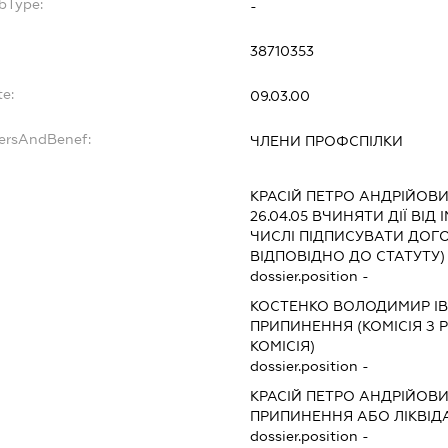
bType:
-
38710353
te:
09.03.00
dersAndBenef:
ЧЛЕНИ ПРОФСПІЛКИ
КРАСІЙ ПЕТРО АНДРІЙОВ
26.04.05
ВЧИНЯТИ ДІЇ ВІД 
ЧИСЛІ ПІДПИСУВАТИ ДО
ВІДПОВІДНО ДО СТАТУТУ)
dossier.position -
КОСТЕНКО ВОЛОДИМИР І
ПРИПИНЕННЯ (КОМІСІЯ З Р
КОМІСІЯ)
dossier.position -
КРАСІЙ ПЕТРО АНДРІЙОВ
ПРИПИНЕННЯ АБО ЛІКВІД
dossier.position -