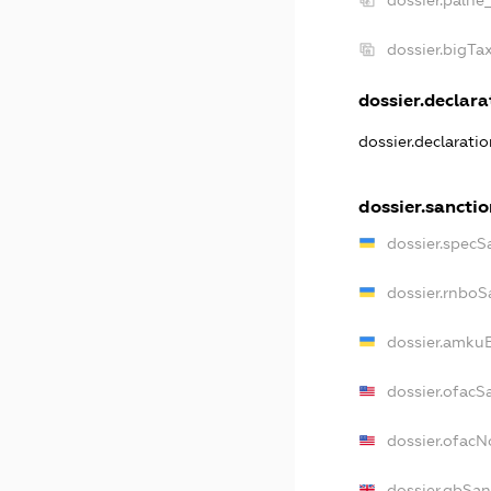
dossier.palne
dossier.bigT
dossier.declarat
dossier.declarati
dossier.sanctio
dossier.specS
dossier.rnboS
dossier.amkuB
dossier.ofacS
dossier.ofac
dossier.gbSan