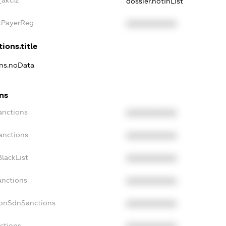
_akciz
dossier.notInList
axPayerReg
XXXXXXXXXX
ions.title
ons.noData
ns
anctions
XXXXXXXXXX
anctions
XXXXXXXXXX
lackList
XXXXXXXXXX
anctions
XXXXXXXXXX
NonSdnSanctions
XXXXXXXXXX
ctions