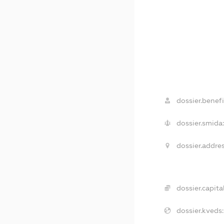
dossier.benefi
dossier.smida:
dossier.addres
dossier.capital
dossier.kveds: