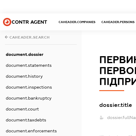
CONTR AGENT
CAHEADER.COMPANIES
CAHEADER.PERSONS
CAHEADER.SEARCH
document.dossier
ПЕРВИ
document.statements
ПЕРВО
document.history
ПІДПР
document.inspections
document.bankruptcy
dossier.title
document.court
dossier.fullN
document.taxdebts
document.enforcements