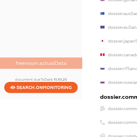
dossier.ausSa
dossier.euSan
dossier.japan
dossier.canad
freemium.actualData
dossier.rfSan
document.dueToDate
11.10.25
dossier.russia
SEARCH.ONMONITORING
dossier.comme
dossier.comme
dossier.comm
dossier.comme