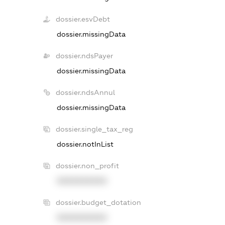
dossier.esvDebt
dossier.missingData
dossier.ndsPayer
dossier.missingData
dossier.ndsAnnul
dossier.missingData
dossier.single_tax_reg
dossier.notInList
dossier.non_profit
XXXXXXXXXX
dossier.budget_dotation
XXXXXXXXXX