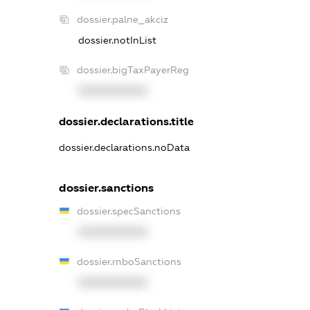
dossier.palne_akciz
dossier.notInList
dossier.bigTaxPayerReg
XXXXXXXXXX
dossier.declarations.title
dossier.declarations.noData
dossier.sanctions
dossier.specSanctions
XXXXXXXXXX
dossier.rnboSanctions
XXXXXXXXXX