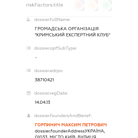
riskFactors.title
0
0
0
dossier.fullName:
ГРОМАДСЬКА ОРГАНІЗАЦІЯ
"КРИМСЬКИЙ ЕКСПЕРТНИЙ КЛУБ"
dossier.opfSubType:
-
dossier.edrpo:
38710421
dossier.regDate:
14.04.13
dossier.foundersAndBenef:
ГОРПИНИЧ МАКСИМ ПЕТРОВИЧ
dossier.founderAddress
УКРАЇНА,
01033, МІСТО КИЇВ, ВУЛИЦЯ