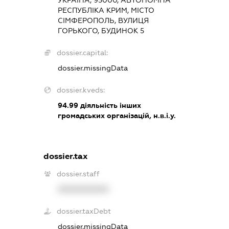
УКРАЇНА, 95000, АВТОНОМНА
РЕСПУБЛІКА КРИМ, МІСТО
СІМФЕРОПОЛЬ, ВУЛИЦЯ
ГОРЬКОГО, БУДИНОК 5
dossier.capital:
dossier.missingData
dossier.kveds:
94.99
діяльність інших
громадських організацій, н.в.і.у.
dossier.tax
dossier.staff
XXXXXXXXXX
dossier.taxDebt
dossier.missingData