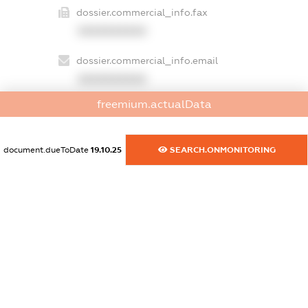
dossier.commercial_info.fax
XXXXXXXXXX
dossier.commercial_info.email
XXXXXXXXXX
freemium.actualData
dossier.commercial_info.website
XXXXXXXXXX
document.dueToDate
19.10.25
SEARCH.ONMONITORING
dossier.commercial_info.activity
XXXXXXXXXX
freemium.exampleText_1
freemium.exampleText_2
freemium.anonymousPerSearch2
FREEMIUM.DETAILS
FREEMIUM.REGISTER