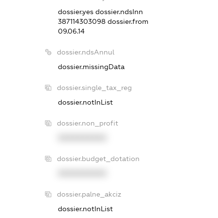
dossier.yes
dossier.ndsInn
387114303098
dossier.from
09.06.14
dossier.ndsAnnul
dossier.missingData
dossier.single_tax_reg
dossier.notInList
dossier.non_profit
XXXXXXXXXX
dossier.budget_dotation
XXXXXXXXXX
dossier.palne_akciz
dossier.notInList