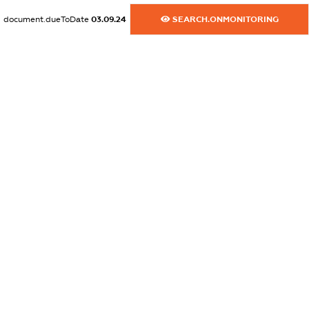
dossier.commercial_info.website
document.dueToDate
03.09.24
SEARCH.ONMONITORING
XXXXXXXXXX
dossier.commercial_info.activity
XXXXXXXXXX
freemium.exampleText_1
freemium.exampleText_2
freemium.anonymousPerSearch2
FREEMIUM.DETAILS
FREEMIUM.REGISTER