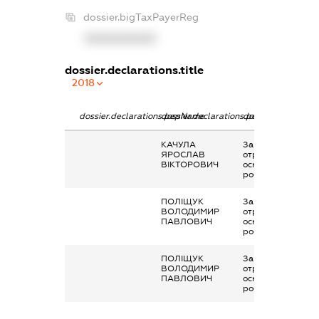
dossier.bigTaxPayerReg
XXXXXXXXXX
dossier.declarations.title
2018
dossier.declarations.pepName
dossier.declarations.personName
dossier.declaratio
КАЧУЛА
Заробітна плата
ЯРОСЛАВ
отримана за
ВІКТОРОВИЧ
основним місцем
роботи
ПОЛІЩУК
Заробітна плата
ВОЛОДИМИР
отримана за
ПАВЛОВИЧ
основним місцем
роботи
ПОЛІЩУК
Заробітна плата
ВОЛОДИМИР
отримана за
ПАВЛОВИЧ
основним місцем
роботи