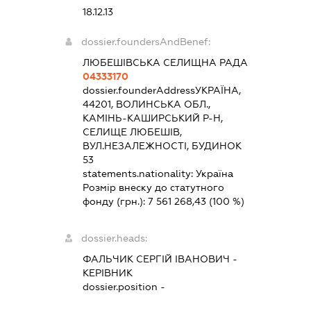
18.12.13
dossier.foundersAndBenef:
ЛЮБЕШІВСЬКА СЕЛИЩНА РАДА
04333170
dossier.founderAddress
УКРАЇНА,
44201, ВОЛИНСЬКА ОБЛ.,
КАМІНЬ-КАШИРСЬКИЙ Р-Н,
СЕЛИЩЕ ЛЮБЕШІВ,
ВУЛ.НЕЗАЛЕЖНОСТІ, БУДИНОК
53
statements.nationality:
Україна
Розмір внеску до статутного
фонду (грн.):
7 561 268,43
(100 %)
dossier.heads:
ФАЛЬЧИК СЕРГІЙ ІВАНОВИЧ
-
КЕРІВНИК
dossier.position -