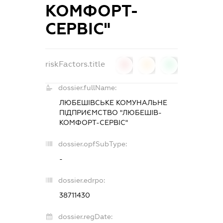
КОМФОРТ-
СЕРВІС"
riskFactors.title
0
0
0
dossier.fullName:
ЛЮБЕШІВСЬКЕ КОМУНАЛЬНЕ
ПІДПРИЄМСТВО "ЛЮБЕШІВ-
КОМФОРТ-СЕРВІС"
dossier.opfSubType:
-
dossier.edrpo:
38711430
dossier.regDate: