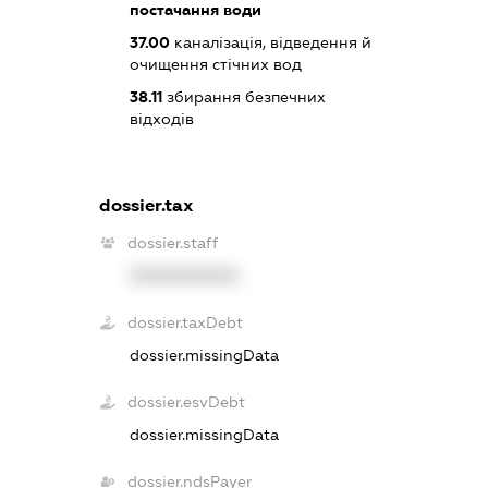
постачання води
37.00
каналізація, відведення й
очищення стічних вод
38.11
збирання безпечних
відходів
dossier.tax
dossier.staff
XXXXXXXXXX
dossier.taxDebt
dossier.missingData
dossier.esvDebt
dossier.missingData
dossier.ndsPayer