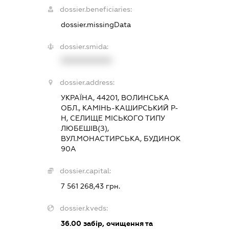
dossier.beneficiaries:
dossier.missingData
dossier.smida:
XXXXXXXXXX
dossier.address:
УКРАЇНА, 44201, ВОЛИНСЬКА
ОБЛ., КАМІНЬ-КАШИРСЬКИЙ Р-
Н, СЕЛИЩЕ МІСЬКОГО ТИПУ
ЛЮБЕШІВ(З),
ВУЛ.МОНАСТИРСЬКА, БУДИНОК
90А
dossier.capital:
7 561 268,43 грн.
dossier.kveds:
36.00
забір, очищення та