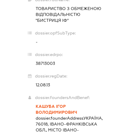
ТОВАРИСТВО З ОБМЕЖЕНОЮ
ВІДПОВІДАЛЬНІСТЮ
"БИСТРИЦЯ ІФ"
dossier.opfSubType:
-
dossier.edrpo:
38713003
dossier.regDate:
12.08.13
dossier.foundersAndBenef:
КАШУБА ІГОР
ВОЛОДИМИРОВИЧ
dossier.founderAddress
УКРАЇНА,
76018, ІВАНО-ФРАНКІВСЬКА
ОБЛ., МІСТО ІВАНО-