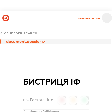
CAHEADER.GETTEST
CAHEADER.SEARCH
document.dossier
БИСТРИЦЯ ІФ
riskFactors.title
0
0
0
dossier.fullName: