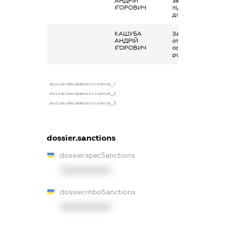
АНДРІЙ
зайняття
ІГОРОВИЧ
підприємницько
діяльністю
КАШУБА
Заробітна плата
АНДРІЙ
отримана за
ІГОРОВИЧ
основним місцем
роботи
dossier.declarations.license_1
dossier.declarations.license_2
dossier.declarations.license_3
dossier.sanctions
dossier.specSanctions
XXXXXXXXXX
dossier.rnboSanctions
XXXXXXXXXX