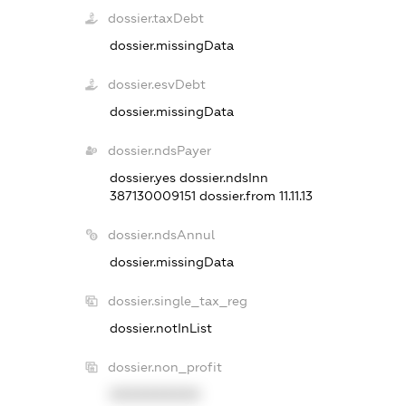
dossier.taxDebt
dossier.missingData
dossier.esvDebt
dossier.missingData
dossier.ndsPayer
dossier.yes
dossier.ndsInn
387130009151
dossier.from 11.11.13
dossier.ndsAnnul
dossier.missingData
dossier.single_tax_reg
dossier.notInList
dossier.non_profit
XXXXXXXXXX