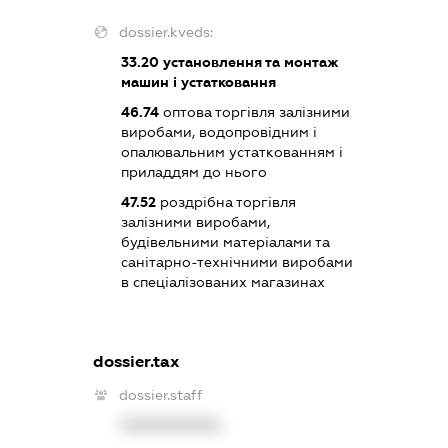
dossier.kveds:
33.20
установлення та монтаж
машин і устатковання
46.74
оптова торгівля залізними
виробами, водопровідним і
опалювальним устаткованням і
приладдям до нього
47.52
роздрібна торгівля
залізними виробами,
будівельними матеріалами та
санітарно-технічними виробами
в спеціалізованих магазинах
dossier.tax
dossier.staff
XXXXXXXXXX