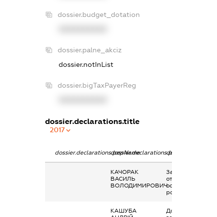
dossier.budget_dotation
XXXXXXXXXX
dossier.palne_akciz
dossier.notInList
dossier.bigTaxPayerReg
XXXXXXXXXX
dossier.declarations.title
2017
dossier.declarations.pepName
dossier.declarations.personName
dossier.declarati
КАЧОРАК
Заробітна плата
ВАСИЛЬ
отримана за
ВОЛОДИМИРОВИЧ
основним місцем
роботи
КАШУБА
Дохід від