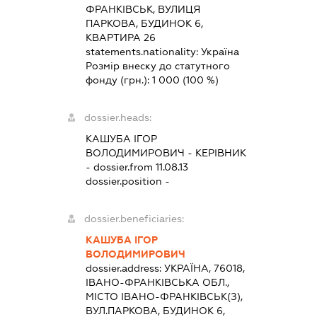
ФРАНКІВСЬК, ВУЛИЦЯ
ПАРКОВА, БУДИНОК 6,
КВАРТИРА 26
statements.nationality:
Україна
Розмір внеску до статутного
фонду (грн.):
1 000
(100 %)
dossier.heads:
КАШУБА ІГОР
ВОЛОДИМИРОВИЧ
-
КЕРІВНИК
- dossier.from 11.08.13
dossier.position -
dossier.beneficiaries:
КАШУБА ІГОР
ВОЛОДИМИРОВИЧ
dossier.address:
УКРАЇНА, 76018,
ІВАНО-ФРАНКІВСЬКА ОБЛ.,
МІСТО ІВАНО-ФРАНКІВСЬК(З),
ВУЛ.ПАРКОВА, БУДИНОК 6,