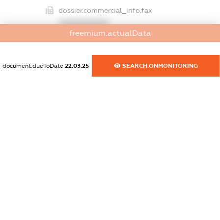
dossier.commercial_info.fax
XXXXXXXXXX
freemium.actualData
dossier.commercial_info.email
XXXXXXXXXX
document.dueToDate
22.03.25
SEARCH.ONMONITORING
dossier.commercial_info.website
XXXXXXXXXX
dossier.commercial_info.activity
XXXXXXXXXX
freemium.exampleText_1
freemium.exampleText_2
freemium.anonymousPerSearch2
FREEMIUM.DETAILS
FREEMIUM.REGISTER