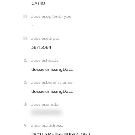
САЛЮ
dossier.opfSubType:
-
dossier.edrpo:
38715084
dossier.heads:
dossier.missingData
dossier.beneficiaries:
dossier.missingData
dossier.smida:
XXXXXXXXXX
dossier.address:
29017, ХМЕЛЬНИЦЬКА ОБЛ.,