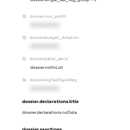
dossier.non_profit
XXXXXXXXXX
dossier.budget_dotation
XXXXXXXXXX
dossier.palne_akciz
dossier.notInList
dossier.bigTaxPayerReg
XXXXXXXXXX
dossier.declarations.title
dossier.declarations.noData
dossier.sanctions