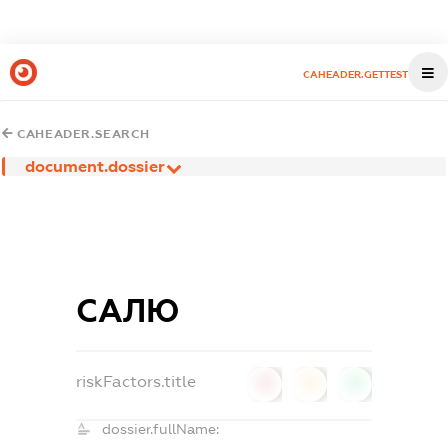
CAHEADER.GETTEST
CAHEADER.SEARCH
document.dossier
САЛЮ
riskFactors.title
0
0
0
dossier.fullName: