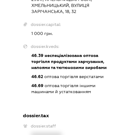
ХМЕЛЬНИЦЬКИЙ, ВУЛИЦЯ
ЗАРІЧАНСЬКА, 18, 32
dossier.capital:
1 000 грн.
dossier.kveds:
46.39
неспеціалізована оптова
торгівля продуктами харчування,
напоями та тютюновими виробами
46.62
оптова торгівля верстатами
46.69
оптова торгівля іншими
машинами й устаткованням
dossier.tax
dossier.staff
XXXXXXXXXX