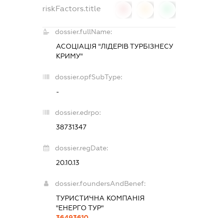
riskFactors.title
0
0
0
dossier.fullName:
АСОЦІАЦІЯ "ЛІДЕРІВ ТУРБІЗНЕСУ
КРИМУ"
dossier.opfSubType:
-
dossier.edrpo:
38731347
dossier.regDate:
20.10.13
dossier.foundersAndBenef:
ТУРИСТИЧНА КОМПАНІЯ
"ЕНЕРГО ТУР"
36493610