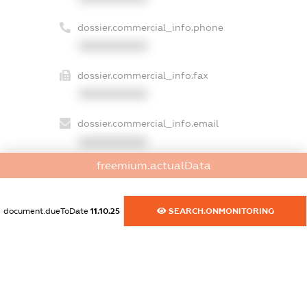
dossier.commercial_info.phone
XXXXXXXXXX
dossier.commercial_info.fax
XXXXXXXXXX
dossier.commercial_info.email
XXXXXXXXXX
freemium.actualData
dossier.commercial_info.website
XXXXXXXXXX
document.dueToDate
11.10.25
SEARCH.ONMONITORING
dossier.commercial_info.activity
XXXXXXXXXX
freemium.exampleText_1