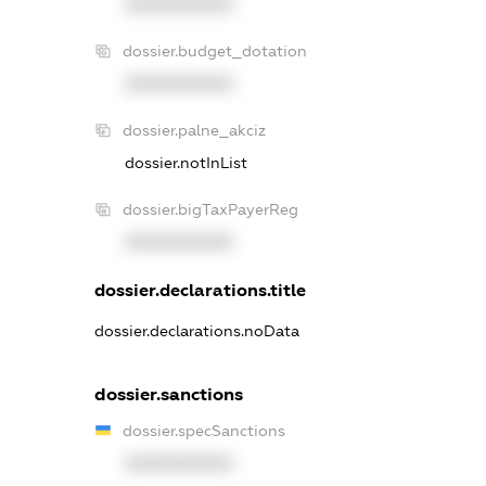
XXXXXXXXXX
dossier.budget_dotation
XXXXXXXXXX
dossier.palne_akciz
dossier.notInList
dossier.bigTaxPayerReg
XXXXXXXXXX
dossier.declarations.title
dossier.declarations.noData
dossier.sanctions
dossier.specSanctions
XXXXXXXXXX