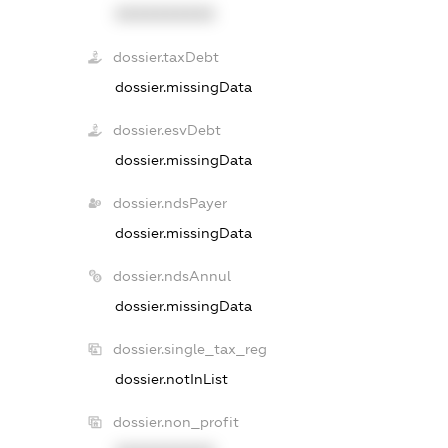
XXXXXXXXXX
dossier.taxDebt
dossier.missingData
dossier.esvDebt
dossier.missingData
dossier.ndsPayer
dossier.missingData
dossier.ndsAnnul
dossier.missingData
dossier.single_tax_reg
dossier.notInList
dossier.non_profit