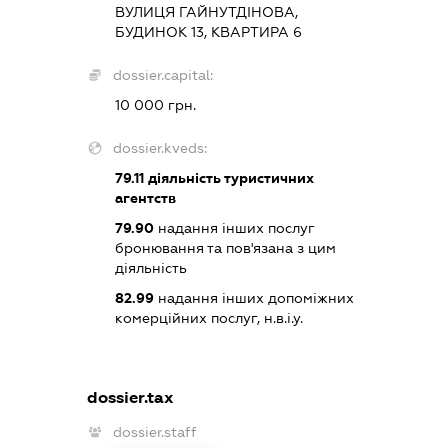
ВУЛИЦЯ ГАЙНУТДІНОВА,
БУДИНОК 13, КВАРТИРА 6
dossier.capital:
10 000 грн.
dossier.kveds:
79.11
діяльність туристичних
агентств
79.90
надання інших послуг
бронювання та пов'язана з цим
діяльність
82.99
надання інших допоміжних
комерційних послуг, н.в.і.у.
dossier.tax
dossier.staff