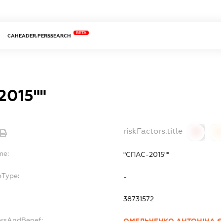
BETA
CAHEADER.PERSSEARCH
2015""
riskFactors.title
0
0
me:
"СПАС-2015""
bType:
-
38731572
ersAndBenef: