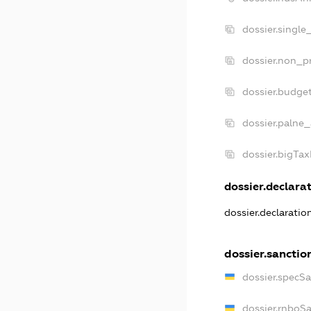
dossier.single
dossier.non_pr
dossier.budge
dossier.palne_
dossier.bigTa
dossier.declarat
dossier.declarati
dossier.sanctio
dossier.specS
dossier.rnboS