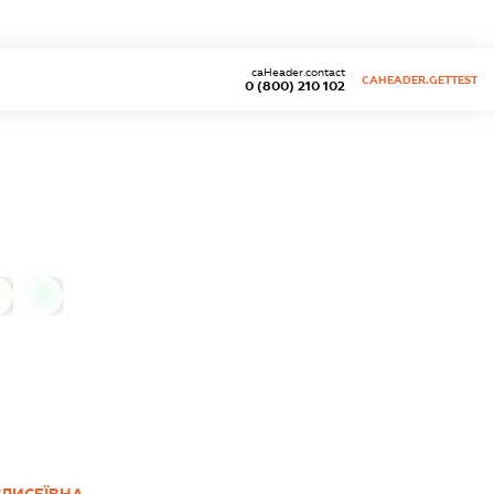
caHeader.contact
CAHEADER.GETTEST
0 (800) 210 102
0