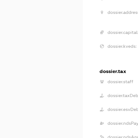
dossier.addres
dossier.capital
dossier.kveds:
dossier.tax
dossier.staff
dossier.taxDeb
dossier.esvDe
dossier.ndsPa
dossier.ndsAn