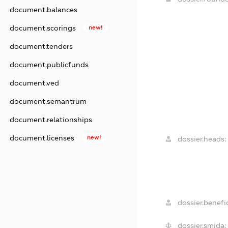
document.balances
document.scorings
new!
document.tenders
document.publicfunds
document.ved
document.semantrum
document.relationships
document.licenses
new!
dossier.heads:
dossier.benefic
dossier.smida: