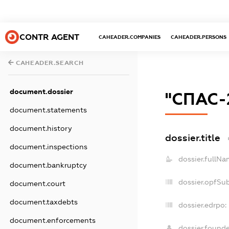
CONTR AGENT
CAHEADER.COMPANIES
CAHEADER.PERSONS
CAHEADER.SEARCH
document.dossier
"СПАС-
document.statements
document.history
dossier.title
document.inspections
dossier.fullNa
document.bankruptcy
dossier.opfSu
document.court
document.taxdebts
dossier.edrpo:
document.enforcements
dossier.found