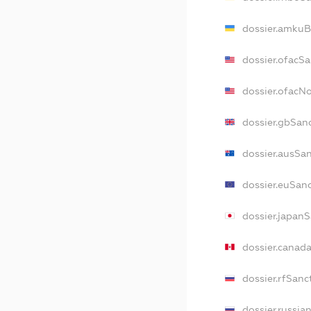
dossier.amkuB
dossier.ofacS
dossier.ofacN
dossier.gbSan
dossier.ausSa
dossier.euSan
dossier.japan
dossier.canad
dossier.rfSanc
dossier.russia