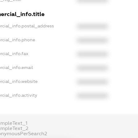
XXXXXXXXXX
rcial_info.title
rcial_info.postal_address
XXXXXXXXXX
rcial_info.phone
XXXXXXXXXX
rcial_info.fax
XXXXXXXXXX
rcial_info.email
XXXXXXXXXX
rcial_info.website
XXXXXXXXXX
cial_info.activity
XXXXXXXXXX
ampleText_1
ampleText_2
onymousPerSearch2