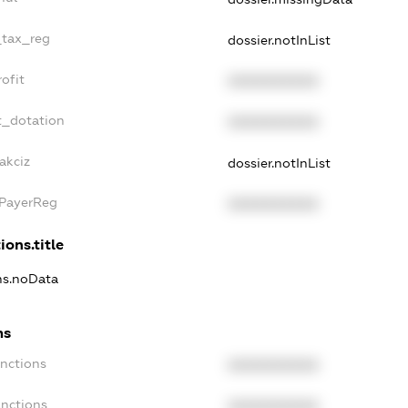
_tax_reg
dossier.notInList
ofit
XXXXXXXXXX
t_dotation
XXXXXXXXXX
akciz
dossier.notInList
xPayerReg
XXXXXXXXXX
ions.title
ons.noData
ns
anctions
XXXXXXXXXX
anctions
XXXXXXXXXX