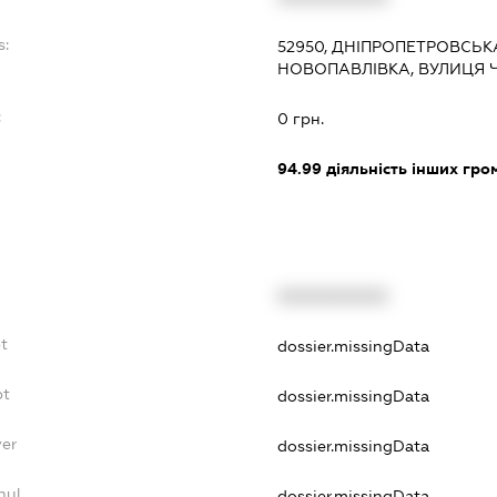
s:
52950, ДНІПРОПЕТРОВСЬКА
НОВОПАВЛІВКА, ВУЛИЦЯ Ч
:
0 грн.
94.99
діяльність інших грома
XXXXXXXXXX
t
dossier.missingData
bt
dossier.missingData
yer
dossier.missingData
nul
dossier.missingData