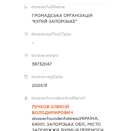
dossier.fullName:
ГРОМАДСЬКА ОРГАНІЗАЦІЯ
"КУПУЙ ЗАПОРІЗЬКЕ"
dossier.opfSubType:
-
dossier.edrpo:
38732047
dossier.regDate:
20.05.13
dossier.foundersAndBenef:
ПУЧКОВ ОЛЕКСІЙ
ВОЛОДИМИРОВИЧ
dossier.founderAddress
УКРАЇНА,
69001, ЗАПОРІЗЬКА ОБЛ., МІСТО
ЗАПОРІЖЖЯ, ВУЛИЦЯ ПЕРЕМОГИ,