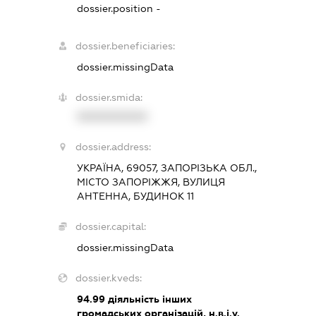
dossier.position -
dossier.beneficiaries:
dossier.missingData
dossier.smida:
XXXXXXXXXX
dossier.address:
УКРАЇНА, 69057, ЗАПОРІЗЬКА ОБЛ.,
МІСТО ЗАПОРІЖЖЯ, ВУЛИЦЯ
АНТЕННА, БУДИНОК 11
dossier.capital:
dossier.missingData
dossier.kveds:
94.99
діяльність інших
громадських організацій, н.в.і.у.