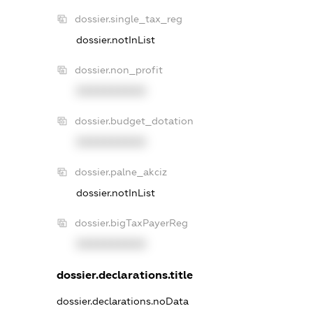
dossier.single_tax_reg
dossier.notInList
dossier.non_profit
XXXXXXXXXX
dossier.budget_dotation
XXXXXXXXXX
dossier.palne_akciz
dossier.notInList
dossier.bigTaxPayerReg
XXXXXXXXXX
dossier.declarations.title
dossier.declarations.noData