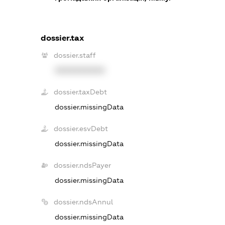
dossier.tax
dossier.staff
XXXXXXXXXX
dossier.taxDebt
dossier.missingData
dossier.esvDebt
dossier.missingData
dossier.ndsPayer
dossier.missingData
dossier.ndsAnnul
dossier.missingData