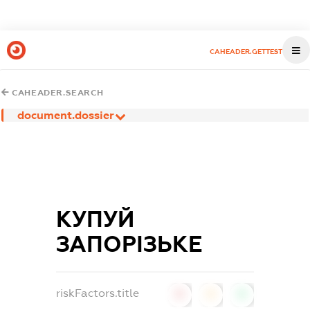
CAHEADER.GETTEST
CAHEADER.SEARCH
document.dossier
КУПУЙ
ЗАПОРІЗЬКЕ
riskFactors.title
0
0
0