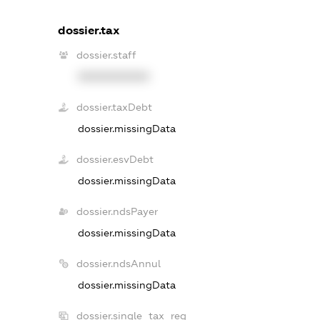
dossier.tax
dossier.staff
XXXXXXXXXX
dossier.taxDebt
dossier.missingData
dossier.esvDebt
dossier.missingData
dossier.ndsPayer
dossier.missingData
dossier.ndsAnnul
dossier.missingData
dossier.single_tax_reg