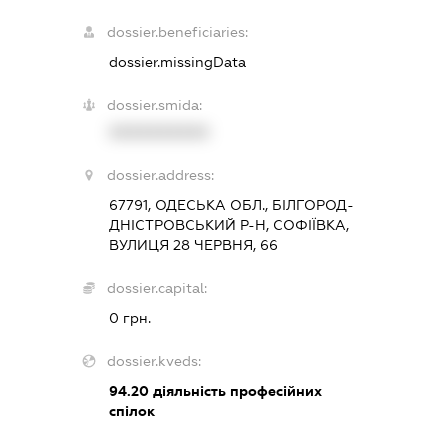
dossier.beneficiaries:
dossier.missingData
dossier.smida:
XXXXXXXXXX
dossier.address:
67791, ОДЕСЬКА ОБЛ., БІЛГОРОД-
ДНІСТРОВСЬКИЙ Р-Н, СОФІЇВКА,
ВУЛИЦЯ 28 ЧЕРВНЯ, 66
dossier.capital:
0 грн.
dossier.kveds:
94.20
діяльність професійних
спілок