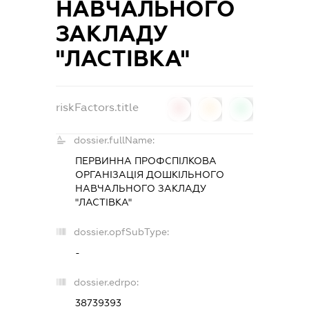
НАВЧАЛЬНОГО
ЗАКЛАДУ
"ЛАСТІВКА"
riskFactors.title
0
0
0
dossier.fullName:
ПЕРВИННА ПРОФСПІЛКОВА
ОРГАНІЗАЦІЯ ДОШКІЛЬНОГО
НАВЧАЛЬНОГО ЗАКЛАДУ
"ЛАСТІВКА"
dossier.opfSubType:
-
dossier.edrpo:
38739393