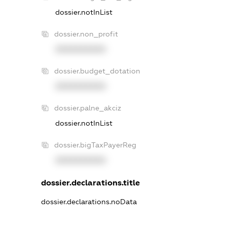
dossier.notInList
dossier.non_profit
XXXXXXXXXX
dossier.budget_dotation
XXXXXXXXXX
dossier.palne_akciz
dossier.notInList
dossier.bigTaxPayerReg
XXXXXXXXXX
dossier.declarations.title
dossier.declarations.noData