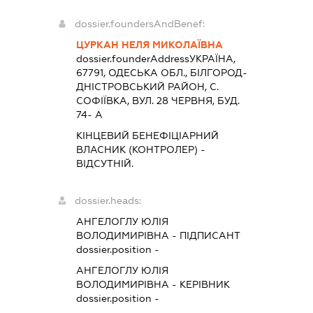
dossier.foundersAndBenef:
ЦУРКАН НЕЛЯ МИКОЛАЇВНА
dossier.founderAddress
УКРАЇНА,
67791, ОДЕСЬКА ОБЛ., БIЛГОРОД-
ДНIСТРОВСЬКИЙ РАЙОН, С.
СОФІЇВКА, ВУЛ. 28 ЧЕРВНЯ, БУД.
74- А
КІНЦЕВИЙ БЕНЕФІЦІАРНИЙ
ВЛАСНИК (КОНТРОЛЕР) -
ВІДСУТНІЙ.
dossier.heads:
АНГЕЛОГЛУ ЮЛІЯ
ВОЛОДИМИРІВНА
-
ПІДПИСАНТ
dossier.position -
АНГЕЛОГЛУ ЮЛІЯ
ВОЛОДИМИРІВНА
-
КЕРІВНИК
dossier.position -