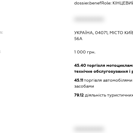
dossier.benefRole:
КІНЦЕВИ
XXXXXXXXXX
s:
УКРАЇНА, 04071, МІСТО К
56А
:
1 000 грн.
45.40
торгівля мотоциклами
технічне обслуговування і
45.11
торгівля автомобілями
засобами
79.12
діяльність туристични
XXXXXXXXXX