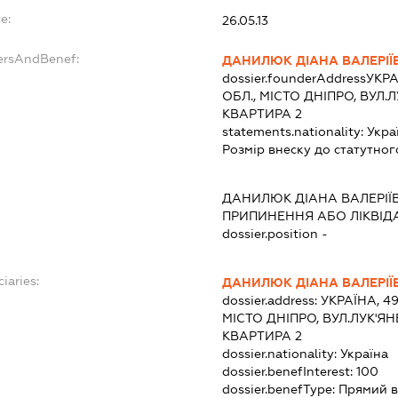
e:
26.05.13
dersAndBenef:
ДАНИЛЮК ДІАНА ВАЛЕРІЇ
dossier.founderAddress
УКРА
ОБЛ., МІСТО ДНІПРО, ВУЛ.
КВАРТИРА 2
statements.nationality:
Укра
Розмір внеску до статутног
ДАНИЛЮК ДІАНА ВАЛЕРІЇ
ПРИПИНЕННЯ АБО ЛІКВІД
dossier.position -
iaries:
ДАНИЛЮК ДІАНА ВАЛЕРІЇ
dossier.address:
УКРАЇНА, 4
МІСТО ДНІПРО, ВУЛ.ЛУК'Я
КВАРТИРА 2
dossier.nationality:
Україна
dossier.benefInterest:
100
dossier.benefType:
Прямий в