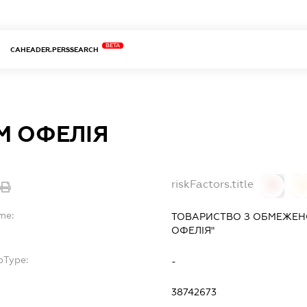
BETA
CAHEADER.PERSSEARCH
М ОФЕЛІЯ
riskFactors.title
0
me:
ТОВАРИСТВО З ОБМЕЖЕН
ОФЕЛІЯ"
bType:
-
38742673