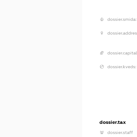
dossier.smida:
dossier.addres
dossier.capital
dossier.kveds:
dossier.tax
dossier.staff