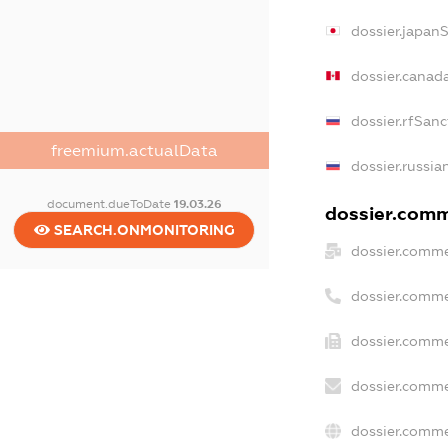
dossier.japan
dossier.canad
dossier.rfSanc
freemium.actualData
dossier.russia
document.dueToDate
19.03.26
dossier.comme
SEARCH.ONMONITORING
dossier.comme
dossier.comme
dossier.comme
dossier.comme
dossier.comme