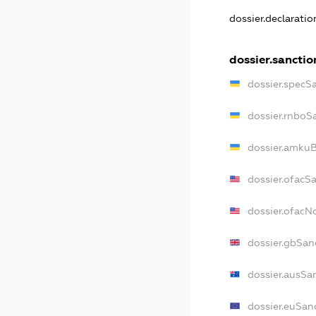
dossier.declarati
dossier.sanctio
dossier.specS
dossier.rnboS
dossier.amkuB
dossier.ofacS
dossier.ofac
dossier.gbSan
dossier.ausSa
dossier.euSan