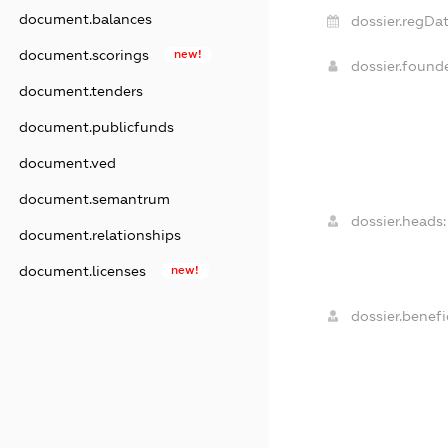
document.balances
dossier.regDat
document.scorings
new!
dossier.foun
document.tenders
document.publicfunds
document.ved
document.semantrum
dossier.heads:
document.relationships
document.licenses
new!
dossier.benefic