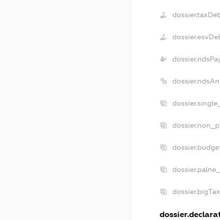
dossier.taxDe
dossier.esvDe
dossier.ndsPa
dossier.ndsAn
dossier.singl
dossier.non_p
dossier.budge
dossier.palne
dossier.bigTa
dossier.declarat