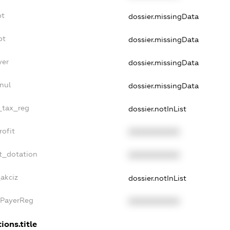
bt
dossier.missingData
bt
dossier.missingData
yer
dossier.missingData
nul
dossier.missingData
e_tax_reg
dossier.notInList
rofit
XXXXXXXXXX
t_dotation
XXXXXXXXXX
_akciz
dossier.notInList
xPayerReg
XXXXXXXXXX
ions.title