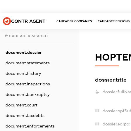
CONTR AGENT
CAHEADER.COMPANIES
CAHEADER.PERSONS
CAHEADER.SEARCH
document.dossier
НОРТЕ
document.statements
document.history
dossier.title
document.inspections
dossier.fullNa
document.bankruptcy
document.court
dossier.opfSu
document.taxdebts
dossier.edrpo:
document.enforcements