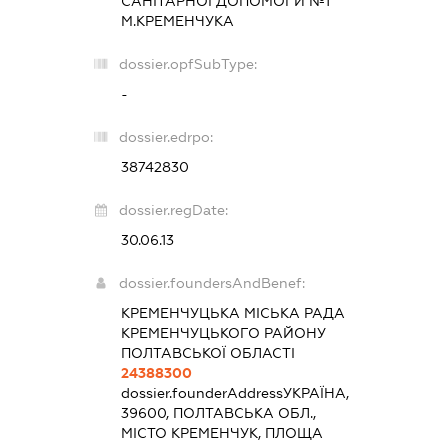
САНІТАРНОЇ ДОПОМОГИ №1"
М.КРЕМЕНЧУКА
dossier.opfSubType:
-
dossier.edrpo:
38742830
dossier.regDate:
30.06.13
dossier.foundersAndBenef:
КРЕМЕНЧУЦЬКА МІСЬКА РАДА
КРЕМЕНЧУЦЬКОГО РАЙОНУ
ПОЛТАВСЬКОЇ ОБЛАСТІ
24388300
dossier.founderAddress
УКРАЇНА,
39600, ПОЛТАВСЬКА ОБЛ.,
МІСТО КРЕМЕНЧУК, ПЛОЩА