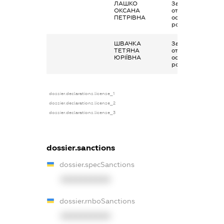
ЛАШКО
Заробітна плата
ОКСАНА
отримана за
ПЕТРІВНА
основним місцем
роботи
ШВАЧКА
Заробітна плата
ТЕТЯНА
отримана за
ЮРІЇВНА
основним місцем
роботи
dossier.declarations.license_1
dossier.declarations.license_2
dossier.declarations.license_3
dossier.sanctions
dossier.specSanctions
XXXXXXXXXX
dossier.rnboSanctions
XXXXXXXXXX