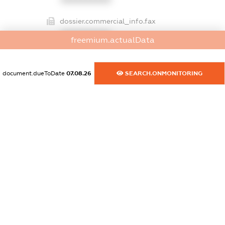
dossier.commercial_info.fax
XXXXXXXXXX
freemium.actualData
dossier.commercial_info.email
XXXXXXXXXX
document.dueToDate
07.08.26
SEARCH.ONMONITORING
dossier.commercial_info.website
XXXXXXXXXX
dossier.commercial_info.activity
XXXXXXXXXX
freemium.exampleText_1
freemium.exampleText_2
freemium.anonymousPerSearch2
FREEMIUM.DETAILS