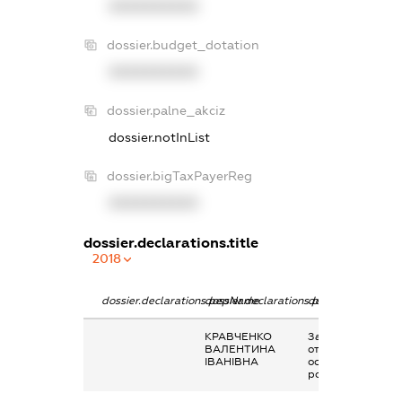
XXXXXXXXXX
dossier.budget_dotation
XXXXXXXXXX
dossier.palne_akciz
dossier.notInList
dossier.bigTaxPayerReg
XXXXXXXXXX
dossier.declarations.title
2018
dossier.declarations.pepName
dossier.declarations.personName
dossier.declarati
КРАВЧЕНКО
Заробітна плата
ВАЛЕНТИНА
отримана за
ІВАНІВНА
основним місцем
роботи