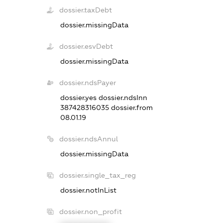
dossier.taxDebt
dossier.missingData
dossier.esvDebt
dossier.missingData
dossier.ndsPayer
dossier.yes
dossier.ndsInn
387428316035
dossier.from
08.01.19
dossier.ndsAnnul
dossier.missingData
dossier.single_tax_reg
dossier.notInList
dossier.non_profit