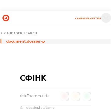
CAHEADER.GETTEST
CAHEADER.SEARCH
document.dossier
СФІНК
riskFactors.title
0
0
0
dossier.fullName: