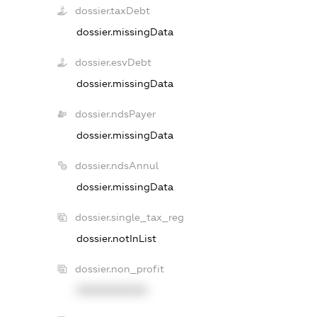
dossier.taxDebt
dossier.missingData
dossier.esvDebt
dossier.missingData
dossier.ndsPayer
dossier.missingData
dossier.ndsAnnul
dossier.missingData
dossier.single_tax_reg
dossier.notInList
dossier.non_profit
XXXXXXXXXX