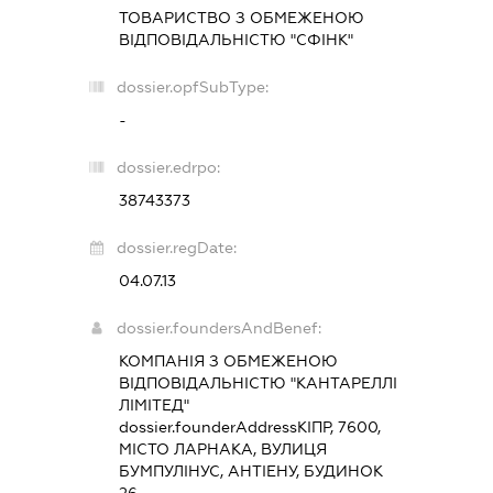
ТОВАРИСТВО З ОБМЕЖЕНОЮ
ВІДПОВІДАЛЬНІСТЮ "СФІНК"
dossier.opfSubType:
-
dossier.edrpo:
38743373
dossier.regDate:
04.07.13
dossier.foundersAndBenef:
КОМПАНІЯ З ОБМЕЖЕНОЮ
ВІДПОВІДАЛЬНІСТЮ "КАНТАРЕЛЛІ
ЛІМІТЕД"
dossier.founderAddress
КІПР, 7600,
МІСТО ЛАРНАКА, ВУЛИЦЯ
БУМПУЛІНУС, АНТІЕНУ, БУДИНОК
26