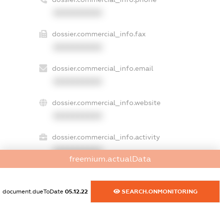
XXXXXXXXXX
dossier.commercial_info.fax
XXXXXXXXXX
dossier.commercial_info.email
XXXXXXXXXX
dossier.commercial_info.website
XXXXXXXXXX
dossier.commercial_info.activity
XXXXXXXXXX
freemium.actualData
document.dueToDate
05.12.22
SEARCH.ONMONITORING
freemium.exampleText_1
freemium.exampleText_2
freemium.anonymousPerSearch2