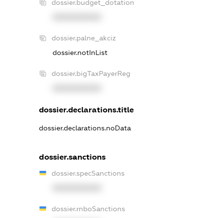
dossier.budget_dotation
XXXXXXXXXX
dossier.palne_akciz
dossier.notInList
dossier.bigTaxPayerReg
XXXXXXXXXX
dossier.declarations.title
dossier.declarations.noData
dossier.sanctions
dossier.specSanctions
XXXXXXXXXX
dossier.rnboSanctions