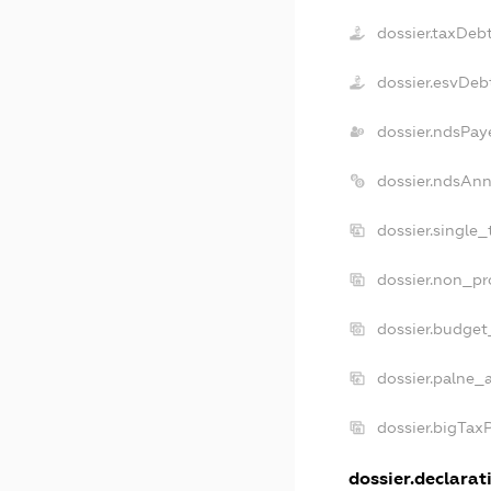
dossier.taxDeb
dossier.esvDeb
dossier.ndsPay
dossier.ndsAnn
dossier.single
dossier.non_pr
dossier.budget
dossier.palne_
dossier.bigTax
dossier.declarati