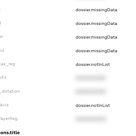
t
dossier.missingData
t
dossier.missingData
er
dossier.missingData
ul
dossier.missingData
_tax_reg
dossier.notInList
ofit
XXXXXXXXXX
_dotation
XXXXXXXXXX
akciz
dossier.notInList
PayerReg
XXXXXXXXXX
ons.title