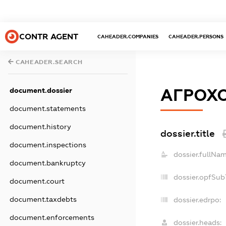
CONTR AGENT
CAHEADER.COMPANIES
CAHEADER.PERSONS
CAHEADER.SEARCH
АГРОХО
document.dossier
document.statements
document.history
dossier.title
document.inspections
dossier.fullNam
document.bankruptcy
dossier.opfSub
document.court
document.taxdebts
dossier.edrpo:
document.enforcements
dossier.heads: