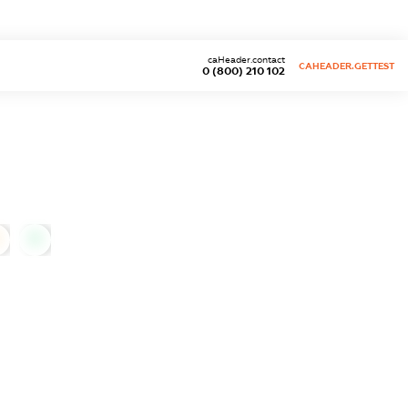
caHeader.contact
CAHEADER.GETTEST
0 (800) 210 102
0