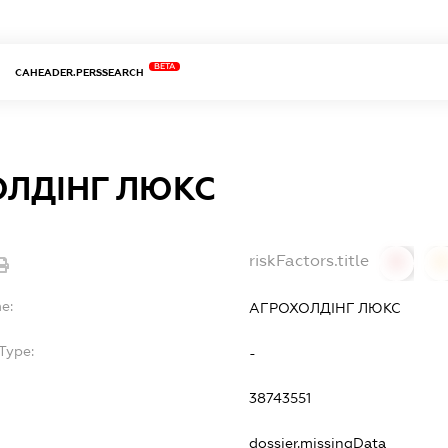
BETA
CAHEADER.PERSSEARCH
ЛДІНГ ЛЮКС
riskFactors.title
0
0
e:
АГРОХОЛДІНГ ЛЮКС
Type:
-
38743551
dossier.missingData