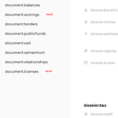
document.balances
dossier.benefici
document.scorings
new!
dossier.smida:
document.tenders
document.publicfunds
dossier.address
document.ved
dossier.capital:
document.semantrum
document.relationships
dossier.kveds:
document.licenses
new!
dossier.tax
dossier.staff