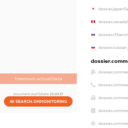
dossier.japanS
dossier.canada
dossier.rfSanct
dossier.russian
dossier.comme
dossier.commer
freemium.actualData
dossier.commer
document.dueToDate
25.03.17
dossier.commer
SEARCH.ONMONITORING
dossier.commer
dossier.commer