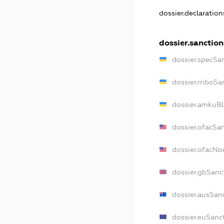
dossier.declaratio
dossier.sanction
dossier.specSa
dossier.rnboSa
dossier.amkuBl
dossier.ofacSa
dossier.ofacN
dossier.gbSanc
dossier.ausSan
dossier.euSanc