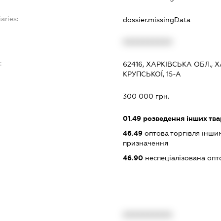
aries:
dossier.missingData
XXXXXXXXXX
:
62416, ХАРКІВСЬКА ОБЛ., 
КРУПСЬКОЇ, 15-А
300 000 грн.
01.49
розведення інших тв
46.49
оптова торгівля інши
призначення
46.90
неспеціалізована опт
XXXXXXXXXX