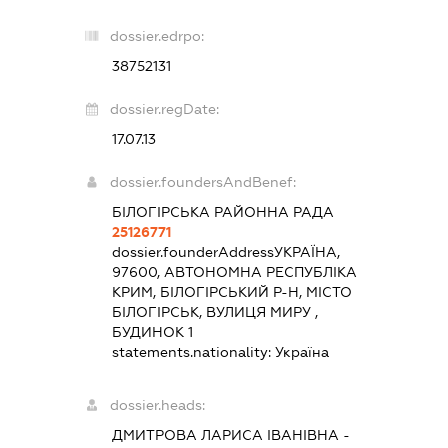
dossier.edrpo:
38752131
dossier.regDate:
17.07.13
dossier.foundersAndBenef:
БІЛОГІРСЬКА РАЙОННА РАДА
25126771
dossier.founderAddress
УКРАЇНА,
97600, АВТОНОМНА РЕСПУБЛІКА
КРИМ, БІЛОГІРСЬКИЙ Р-Н, МІСТО
БІЛОГІРСЬК, ВУЛИЦЯ МИРУ ,
БУДИНОК 1
statements.nationality:
Україна
dossier.heads:
ДМИТРОВА ЛАРИСА ІВАНІВНА
-