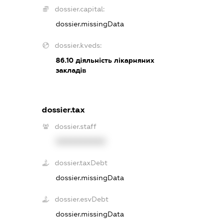
dossier.capital:
dossier.missingData
dossier.kveds:
86.10
діяльність лікарняних
закладів
dossier.tax
dossier.staff
XXXXXXXXXX
dossier.taxDebt
dossier.missingData
dossier.esvDebt
dossier.missingData