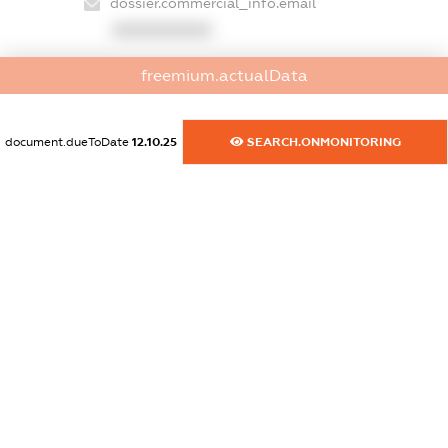
dossier.commercial_info.email
XXXXXXXXXX
dossier.commercial_info.website
freemium.actualData
XXXXXXXXXX
dossier.commercial_info.activity
document.dueToDate
12.10.25
SEARCH.ONMONITORING
XXXXXXXXXX
freemium.exampleText_1
freemium.exampleText_2
freemium.anonymousPerSearch2
FREEMIUM.DETAILS
FREEMIUM.REGISTER