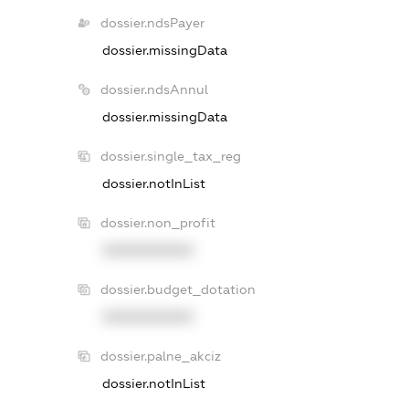
dossier.ndsPayer
dossier.missingData
dossier.ndsAnnul
dossier.missingData
dossier.single_tax_reg
dossier.notInList
dossier.non_profit
XXXXXXXXXX
dossier.budget_dotation
XXXXXXXXXX
dossier.palne_akciz
dossier.notInList