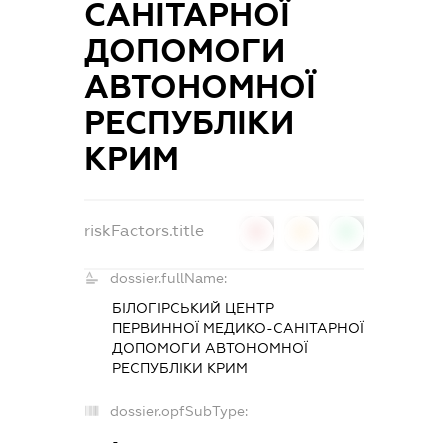
САНІТАРНОЇ
ДОПОМОГИ
АВТОНОМНОЇ
РЕСПУБЛІКИ
КРИМ
riskFactors.title
0
0
0
dossier.fullName:
БІЛОГІРСЬКИЙ ЦЕНТР
ПЕРВИННОЇ МЕДИКО-САНІТАРНОЇ
ДОПОМОГИ АВТОНОМНОЇ
РЕСПУБЛІКИ КРИМ
dossier.opfSubType:
-