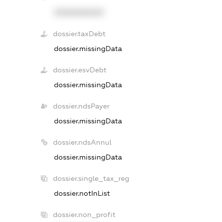
XXXXXXXXXX
dossier.taxDebt
dossier.missingData
dossier.esvDebt
dossier.missingData
dossier.ndsPayer
dossier.missingData
dossier.ndsAnnul
dossier.missingData
dossier.single_tax_reg
dossier.notInList
dossier.non_profit