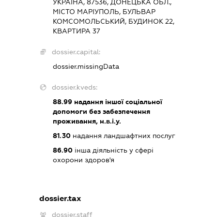
УКРАЇНА, 87536, ДОНЕЦЬКА ОБЛ.,
МІСТО МАРІУПОЛЬ, БУЛЬВАР
КОМСОМОЛЬСЬКИЙ, БУДИНОК 22,
КВАРТИРА 37
dossier.capital:
dossier.missingData
dossier.kveds:
88.99
надання іншої соціальної
допомоги без забезпечення
проживання, н.в.і.у.
81.30
надання ландшафтних послуг
86.90
інша діяльність у сфері
охорони здоров'я
dossier.tax
dossier.staff