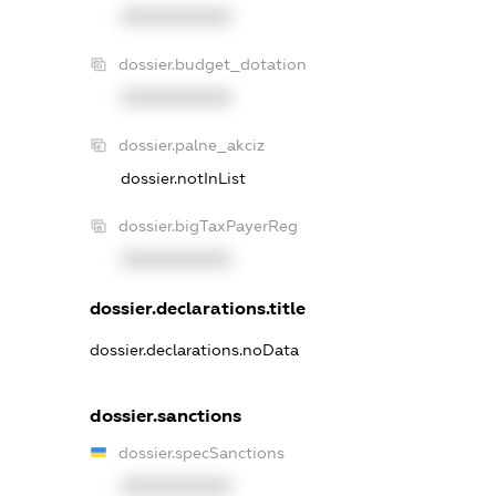
XXXXXXXXXX
dossier.budget_dotation
XXXXXXXXXX
dossier.palne_akciz
dossier.notInList
dossier.bigTaxPayerReg
XXXXXXXXXX
dossier.declarations.title
dossier.declarations.noData
dossier.sanctions
dossier.specSanctions
XXXXXXXXXX