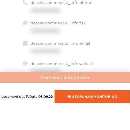
dossier.commercial_info.phone
XXXXXXXXXX
dossier.commercial_info.fax
XXXXXXXXXX
dossier.commercial_info.email
XXXXXXXXXX
dossier.commercial_info.website
XXXXXXXXXX
freemium.actualData
dossier.commercial_info.activity
XXXXXXXXXX
document.dueToDate
05.09.22
SEARCH.ONMONITORING
freemium.exampleText_1
freemium.exampleText_2
freemium.anonymousPerSearch2