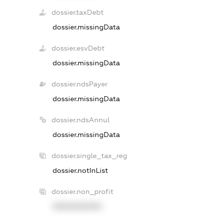
dossier.taxDebt
dossier.missingData
dossier.esvDebt
dossier.missingData
dossier.ndsPayer
dossier.missingData
dossier.ndsAnnul
dossier.missingData
dossier.single_tax_reg
dossier.notInList
dossier.non_profit
XXXXXXXXXX