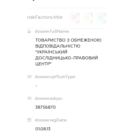
riskFactors.title
0
0
0
dossier.fullName:
ТОВАРИСТВО З ОБМЕЖЕНОЮ
ВІДПОВІДАЛЬНІСТЮ
"УКРАЇНСЬКИЙ
ДОСЛІДНИЦЬКО-ПРАВОВИЙ
ЦЕНТР"
dossier.opfSubType:
-
dossier.edrpo:
38756870
dossier.regDate:
01.08.13