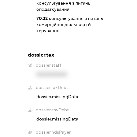
консультування з питань
оподаткування
70.22
консультування з питань
комерційної діяльності й
керування
dossier.tax
dossier.staff
XXXXXXXXXX
dossier.taxDebt
dossier.missingData
dossier.esvDebt
dossier.missingData
dossier.ndsPayer