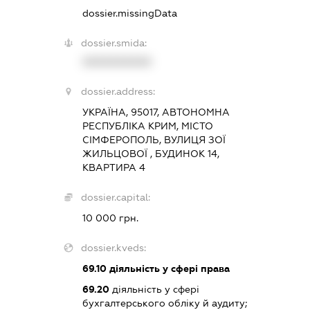
dossier.missingData
dossier.smida:
XXXXXXXXXX
dossier.address:
УКРАЇНА, 95017, АВТОНОМНА
РЕСПУБЛІКА КРИМ, МІСТО
СІМФЕРОПОЛЬ, ВУЛИЦЯ ЗОЇ
ЖИЛЬЦОВОЇ , БУДИНОК 14,
КВАРТИРА 4
dossier.capital:
10 000 грн.
dossier.kveds:
69.10
діяльність у сфері права
69.20
діяльність у сфері
бухгалтерського обліку й аудиту;