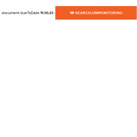
dossier.commercial_info.fax
XXXXXXXXXX
document.dueToDate
11.10.25
SEARCH.ONMONITORING
dossier.commercial_info.email
XXXXXXXXXX
dossier.commercial_info.website
XXXXXXXXXX
dossier.commercial_info.activity
XXXXXXXXXX
freemium.exampleText_1
freemium.exampleText_2
freemium.anonymousPerSearch2
FREEMIUM.DETAILS
FREEMIUM.REGISTER