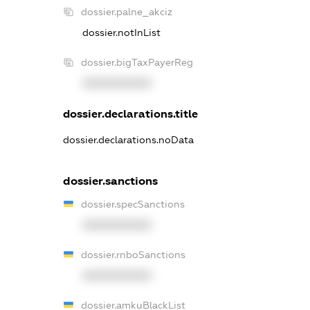
dossier.palne_akciz
dossier.notInList
dossier.bigTaxPayerReg
XXXXXXXXXX
dossier.declarations.title
dossier.declarations.noData
dossier.sanctions
dossier.specSanctions
XXXXXXXXXX
dossier.rnboSanctions
XXXXXXXXXX
dossier.amkuBlackList