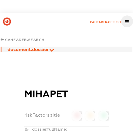
CAHEADER.GETTEST
CAHEADER.SEARCH
document.dossier
МІНАРЕТ
riskFactors.title
0
0
0
dossier.fullName: