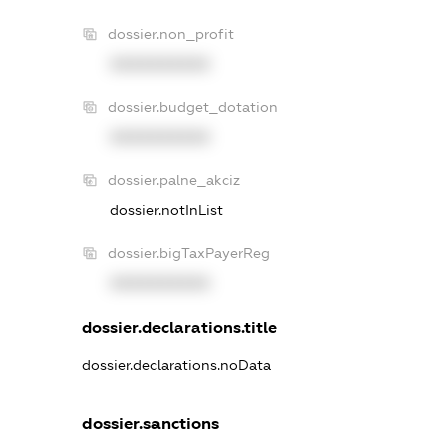
dossier.non_profit
XXXXXXXXXX
dossier.budget_dotation
XXXXXXXXXX
dossier.palne_akciz
dossier.notInList
dossier.bigTaxPayerReg
XXXXXXXXXX
dossier.declarations.title
dossier.declarations.noData
dossier.sanctions