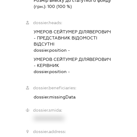
Розмір внеску до статутного фонду
(грн.):
100
(100 %)
dossier.heads:
УМЕРОВ СЕЙТУМЕР ДІЛЯВЕРОВИЧ
-
ПРЕДСТАВНИК
ВІДОМОСТІ
ВІДСУТНІ
dossier.position -
УМЕРОВ СЕЙТУМЕР ДІЛЯВЕРОВИЧ
-
КЕРІВНИК
dossier.position -
dossier.beneficiaries:
dossier.missingData
dossier.smida:
XXXXXXXXXX
dossier.address: