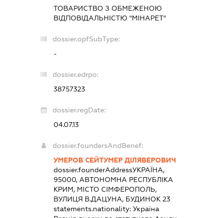
ТОВАРИСТВО З ОБМЕЖЕНОЮ
ВІДПОВІДАЛЬНІСТЮ "МІНАРЕТ"
dossier.opfSubType:
-
dossier.edrpo:
38757323
dossier.regDate:
04.07.13
dossier.foundersAndBenef:
УМЕРОВ СЕЙТУМЕР ДІЛЯВЕРОВИЧ
dossier.founderAddress
УКРАЇНА,
95000, АВТОНОМНА РЕСПУБЛІКА
КРИМ, МІСТО СІМФЕРОПОЛЬ,
ВУЛИЦЯ В.ДАЦУНА, БУДИНОК 23
statements.nationality:
Україна