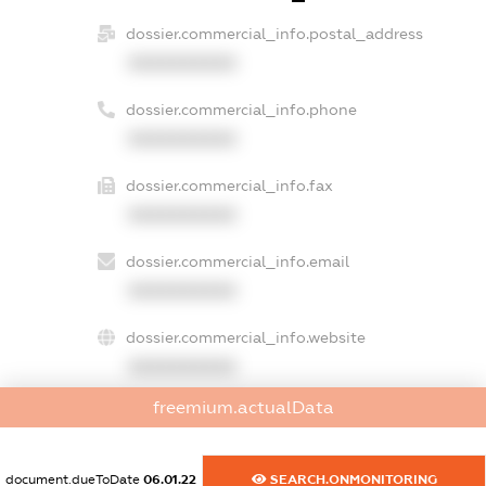
dossier.commercial_info.postal_address
XXXXXXXXXX
dossier.commercial_info.phone
XXXXXXXXXX
dossier.commercial_info.fax
XXXXXXXXXX
dossier.commercial_info.email
XXXXXXXXXX
dossier.commercial_info.website
XXXXXXXXXX
freemium.actualData
dossier.commercial_info.activity
XXXXXXXXXX
document.dueToDate
06.01.22
SEARCH.ONMONITORING