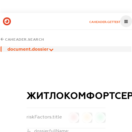
CAHEADER.GETTEST
CAHEADER.SEARCH
document.dossier
ЖИТЛОКОМФОРТСЕР
riskFactors.title
0
0
0
dossier.fullName: