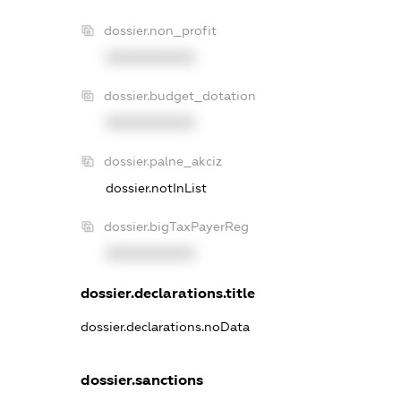
dossier.non_profit
XXXXXXXXXX
dossier.budget_dotation
XXXXXXXXXX
dossier.palne_akciz
dossier.notInList
dossier.bigTaxPayerReg
XXXXXXXXXX
dossier.declarations.title
dossier.declarations.noData
dossier.sanctions