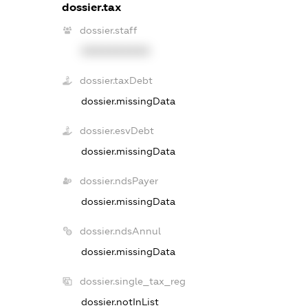
dossier.tax
dossier.staff
XXXXXXXXXX
dossier.taxDebt
dossier.missingData
dossier.esvDebt
dossier.missingData
dossier.ndsPayer
dossier.missingData
dossier.ndsAnnul
dossier.missingData
dossier.single_tax_reg
dossier.notInList