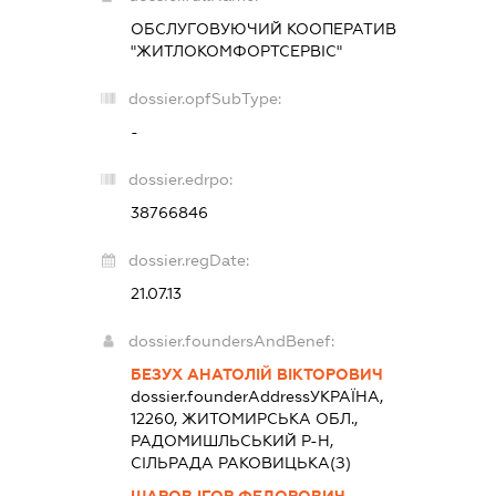
ОБСЛУГОВУЮЧИЙ КООПЕРАТИВ
"ЖИТЛОКОМФОРТСЕРВІС"
dossier.opfSubType:
-
dossier.edrpo:
38766846
dossier.regDate:
21.07.13
dossier.foundersAndBenef:
БЕЗУХ АНАТОЛІЙ ВІКТОРОВИЧ
dossier.founderAddress
УКРАЇНА,
12260, ЖИТОМИРСЬКА ОБЛ.,
РАДОМИШЛЬСЬКИЙ Р-Н,
СІЛЬРАДА РАКОВИЦЬКА(З)
ШАРОВ ІГОР ФЕДОРОВИЧ