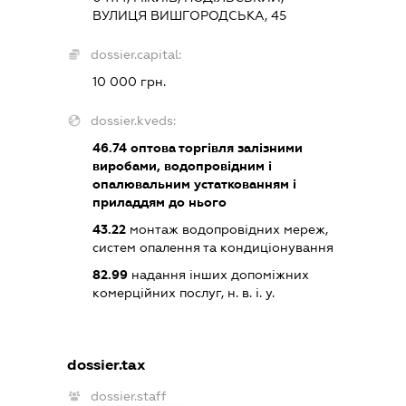
ВУЛИЦЯ ВИШГОРОДСЬКА, 45
dossier.capital:
10 000 грн.
dossier.kveds:
46.74
оптова торгівля залізними
виробами, водопровідним і
опалювальним устаткованням і
приладдям до нього
43.22
монтаж водопровідних мереж,
систем опалення та кондиціонування
82.99
надання інших допоміжних
комерційних послуг, н. в. і. у.
dossier.tax
dossier.staff