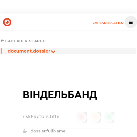
CAHEADER.GETTEST
CAHEADER.SEARCH
document.dossier
ВІНДЕЛЬБАНД
riskFactors.title
0
0
0
dossier.fullName: