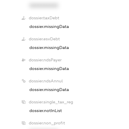
XXXXXXXXXX
dossier.taxDebt
dossier.missingData
dossier.esvDebt
dossier.missingData
dossier.ndsPayer
dossier.missingData
dossier.ndsAnnul
dossier.missingData
dossier.single_tax_reg
dossier.notInList
dossier.non_profit