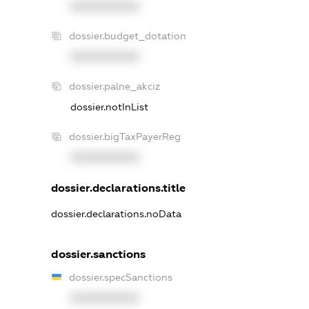
XXXXXXXXXX
dossier.budget_dotation
XXXXXXXXXX
dossier.palne_akciz
dossier.notInList
dossier.bigTaxPayerReg
XXXXXXXXXX
dossier.declarations.title
dossier.declarations.noData
dossier.sanctions
dossier.specSanctions
XXXXXXXXXX