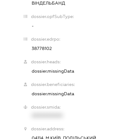
ВІНДЕЛЬБАНД
dossier.opfSubType:
-
dossier.edrpo:
38778102
dossier.heads:
dossier.missingData
dossier.beneficiaries:
dossier.missingData
dossier.smida:
XXXXXXXXXX
dossier.address:
04114, М.КИЇВ, ПОДІЛЬСЬКИЙ,