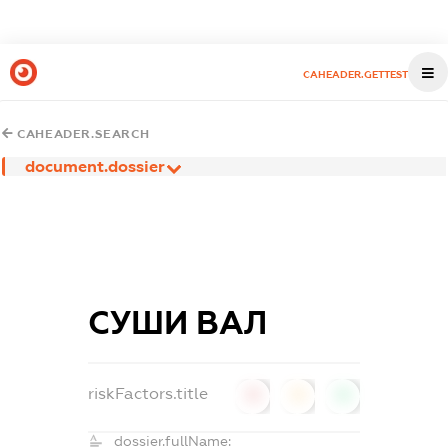
CAHEADER.GETTEST
CAHEADER.SEARCH
document.dossier
СУШИ ВАЛ
riskFactors.title
0
0
0
dossier.fullName: