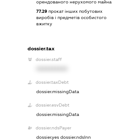
орендованого нерухомого майна
77.29
прокат інших побутових
виробів і предметів особистого
вжитку
dossier.tax
dossier.staff
XXXXXXXXXX
dossier.taxDebt
dossier.missingData
dossier.esvDebt
dossier.missingData
dossier.ndsPayer
dossier.yes
dossier.ndsInn