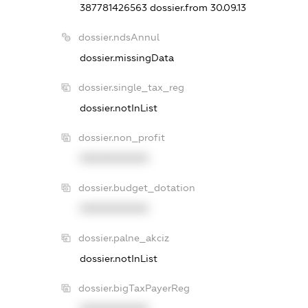
387781426563
dossier.from 30.09.13
dossier.ndsAnnul
dossier.missingData
dossier.single_tax_reg
dossier.notInList
dossier.non_profit
XXXXXXXXXX
dossier.budget_dotation
XXXXXXXXXX
dossier.palne_akciz
dossier.notInList
dossier.bigTaxPayerReg