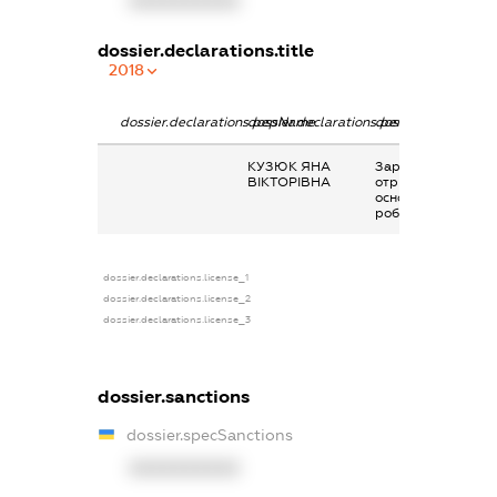
XXXXXXXXXX
dossier.declarations.title
2018
dossier.declarations.pepName
dossier.declarations.personName
dossier.declaratio
КУЗЮК ЯНА
Заробітна плата
ВІКТОРІВНА
отримана за
основним місцем
роботи
dossier.declarations.license_1
dossier.declarations.license_2
dossier.declarations.license_3
dossier.sanctions
dossier.specSanctions
XXXXXXXXXX