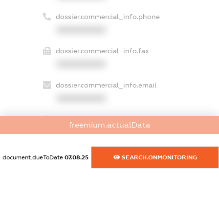
dossier.commercial_info.phone
XXXXXXXXXX
dossier.commercial_info.fax
XXXXXXXXXX
dossier.commercial_info.email
XXXXXXXXXX
dossier.commercial_info.website
freemium.actualData
XXXXXXXXXX
dossier.commercial_info.activity
document.dueToDate
07.08.25
SEARCH.ONMONITORING
XXXXXXXXXX
freemium.exampleText_1
freemium.exampleText_2