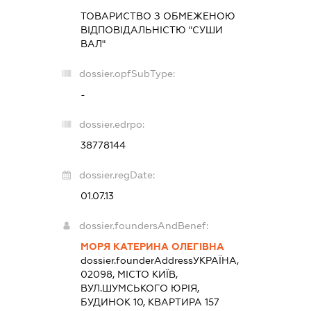
ТОВАРИСТВО З ОБМЕЖЕНОЮ
ВІДПОВІДАЛЬНІСТЮ "СУШИ
ВАЛ"
dossier.opfSubType:
-
dossier.edrpo:
38778144
dossier.regDate:
01.07.13
dossier.foundersAndBenef:
МОРЯ КАТЕРИНА ОЛЕГІВНА
dossier.founderAddress
УКРАЇНА,
02098, МІСТО КИЇВ,
ВУЛ.ШУМСЬКОГО ЮРІЯ,
БУДИНОК 10, КВАРТИРА 157