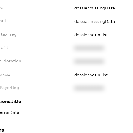
yer
dossier.missingData
nul
dossier.missingData
e_tax_reg
dossier.notInList
rofit
XXXXXXXXXX
t_dotation
XXXXXXXXXX
akciz
dossier.notInList
xPayerReg
XXXXXXXXXX
ions.title
ons.noData
ns