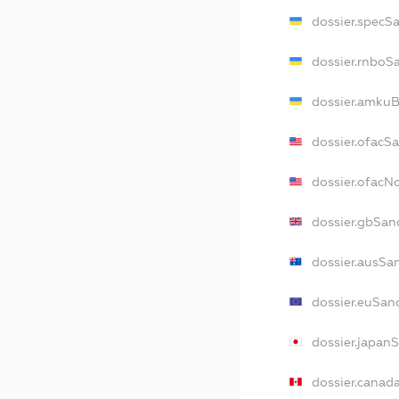
dossier.specS
dossier.rnboS
dossier.amkuB
dossier.ofacS
dossier.ofac
dossier.gbSan
dossier.ausSa
dossier.euSan
dossier.japan
dossier.canad