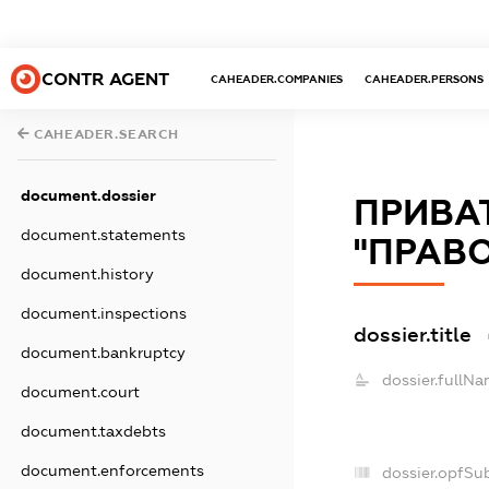
CONTR AGENT
CAHEADER.COMPANIES
CAHEADER.PERSONS
CAHEADER.SEARCH
document.dossier
ПРИВА
document.statements
"ПРАВ
document.history
document.inspections
dossier.title
document.bankruptcy
dossier.fullNa
document.court
document.taxdebts
document.enforcements
dossier.opfSu