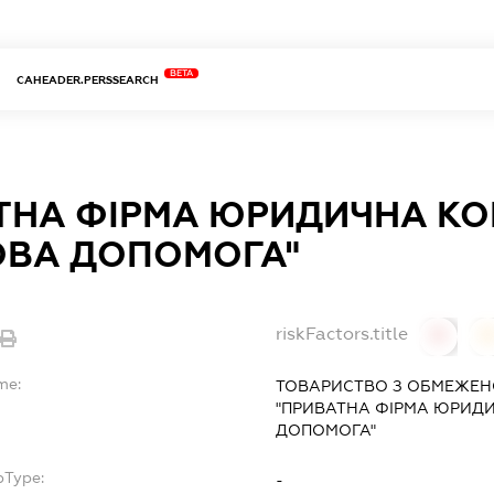
BETA
CAHEADER.PERSSEARCH
ТНА ФІРМА ЮРИДИЧНА КО
ОВА ДОПОМОГА"
riskFactors.title
0
0
me:
ТОВАРИСТВО З ОБМЕЖЕН
"ПРИВАТНА ФІРМА ЮРИДИ
ДОПОМОГА"
bType:
-