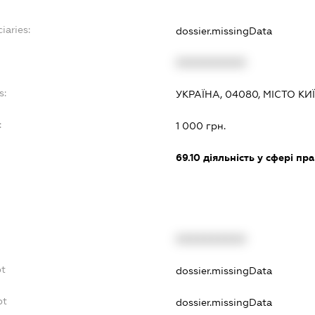
iaries:
dossier.missingData
XXXXXXXXXX
s:
УКРАЇНА, 04080, МІСТО К
:
1 000 грн.
69.10
діяльність у сфері пра
XXXXXXXXXX
bt
dossier.missingData
bt
dossier.missingData