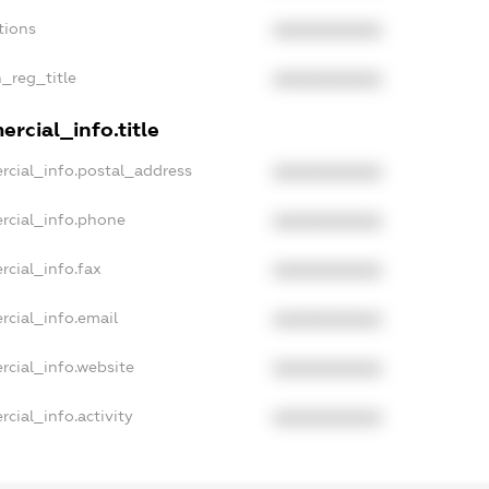
tions
XXXXXXXXXX
n_reg_title
XXXXXXXXXX
rcial_info.title
rcial_info.postal_address
XXXXXXXXXX
rcial_info.phone
XXXXXXXXXX
rcial_info.fax
XXXXXXXXXX
rcial_info.email
XXXXXXXXXX
rcial_info.website
XXXXXXXXXX
cial_info.activity
XXXXXXXXXX