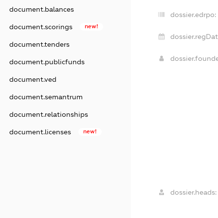
document.balances
dossier.edrpo:
document.scorings
new!
dossier.regDat
document.tenders
dossier.found
document.publicfunds
document.ved
document.semantrum
document.relationships
document.licenses
new!
dossier.heads: