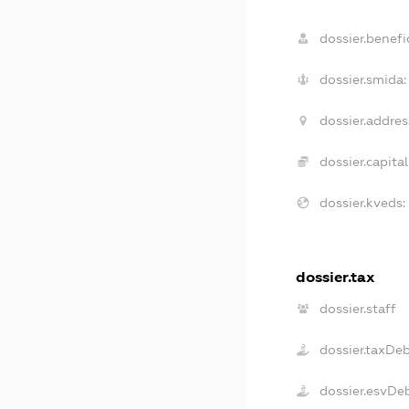
dossier.benefic
dossier.smida:
dossier.addres
dossier.capital
dossier.kveds:
dossier.tax
dossier.staff
dossier.taxDe
dossier.esvDe