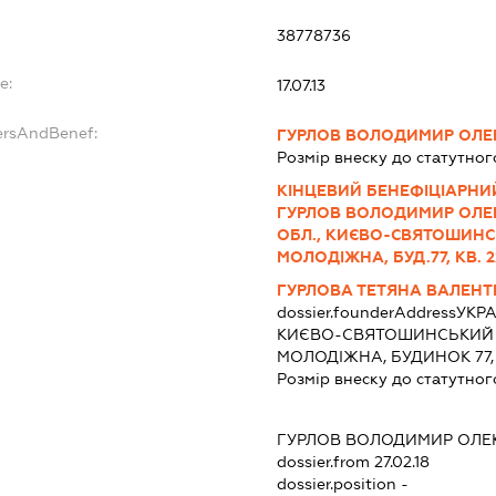
38778736
e:
17.07.13
ersAndBenef:
ГУРЛОВ ВОЛОДИМИР ОЛ
Розмір внеску до статутног
КІНЦЕВИЙ БЕНЕФІЦІАРНИЙ
ГУРЛОВ ВОЛОДИМИР ОЛЕК
ОБЛ., КИЄВО-СВЯТОШИНСЬ
МОЛОДІЖНА, БУД.77, КВ. 2
ГУРЛОВА ТЕТЯНА ВАЛЕНТ
dossier.founderAddress
УКРА
КИЄВО-СВЯТОШИНСЬКИЙ Р
МОЛОДІЖНА, БУДИНОК 77,
Розмір внеску до статутног
ГУРЛОВ ВОЛОДИМИР ОЛ
dossier.from 27.02.18
dossier.position -