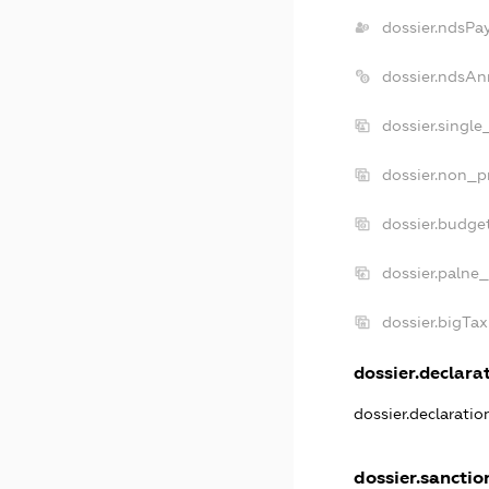
dossier.ndsPa
dossier.ndsAn
dossier.singl
dossier.non_p
dossier.budge
dossier.palne_
dossier.bigTa
dossier.declarat
dossier.declarati
dossier.sanctio