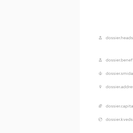
dossier.heads
dossier.benefi
dossier.smida
dossier.addre
dossier.capita
dossier.kveds