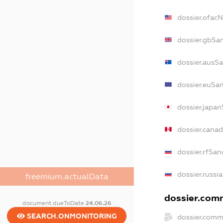
dossier.ofac
dossier.gbSa
dossier.ausS
dossier.euSa
dossier.japa
dossier.cana
dossier.rfSan
dossier.russi
freemium.actualData
dossier.comm
document.dueToDate
24.06.26
SEARCH.ONMONITORING
dossier.comm