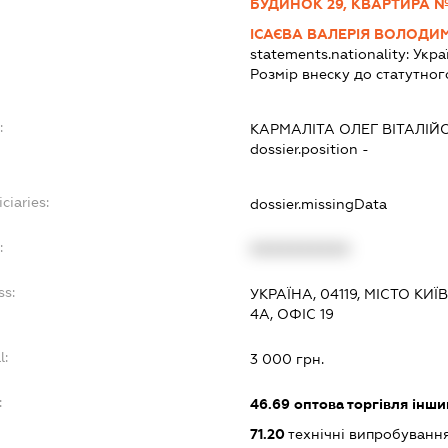
БУДИНОК 29, КВАРТИРА №
ІСАЄВА ВАЛЕРІЯ ВОЛОДИ
statements.nationality:
Укра
Розмір внеску до статутног
:
КАРМАЛІТА ОЛЕГ ВІТАЛІЙ
dossier.position -
ciaries:
dossier.missingData
:
XXXXXXXXXX
ss:
УКРАЇНА, 04119, МІСТО К
4А, ОФІС 19
l:
3 000 грн.
:
46.69
оптова торгівля інш
71.20
технічні випробування