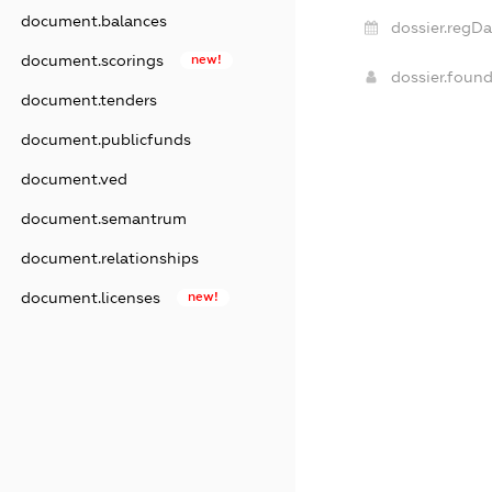
document.balances
dossier.regDa
document.scorings
new!
dossier.foun
document.tenders
document.publicfunds
document.ved
document.semantrum
document.relationships
document.licenses
new!