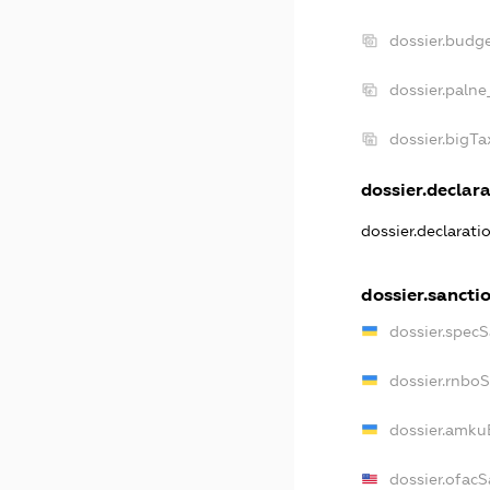
dossier.budg
dossier.palne
dossier.bigT
dossier.declara
dossier.declarat
dossier.sancti
dossier.spec
dossier.rnbo
dossier.amku
dossier.ofac