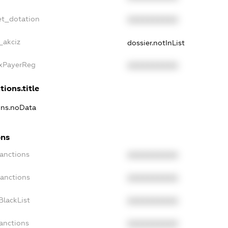
et_dotation
XXXXXXXXXX
_akciz
dossier.notInList
axPayerReg
XXXXXXXXXX
tions.title
ions.noData
ons
Sanctions
XXXXXXXXXX
Sanctions
XXXXXXXXXX
BlackList
XXXXXXXXXX
Sanctions
XXXXXXXXXX