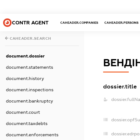
CONTR AGENT
CAHEADER.COMPANIES
CAHEADER.PERSONS
CAHEADER.SEARCH
document.dossier
ВЕНДІ
document.statements
document.history
dossier.title
document.inspections
dossier.fullN
document.bankruptcy
document.court
dossier.opfS
document.taxdebts
dossier.edrpo
document.enforcements