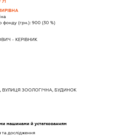
 71
МИРІВНА
їна
о фонду (грн.):
900
(30 %)
ОВИЧ
-
КЕРІВНИК
ИЇВ, ВУЛИЦЯ ЗООЛОГІЧНА, БУДИНОК
ими машинами й устаткованням
 та дослідження