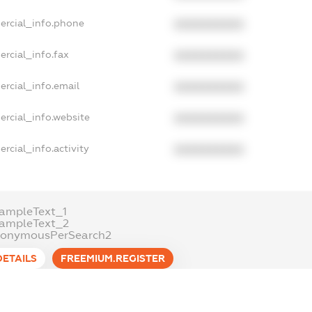
ercial_info.phone
XXXXXXXXXX
ercial_info.fax
XXXXXXXXXX
ercial_info.email
XXXXXXXXXX
ercial_info.website
XXXXXXXXXX
rcial_info.activity
XXXXXXXXXX
ampleText_1
xampleText_2
nonymousPerSearch2
DETAILS
FREEMIUM.REGISTER