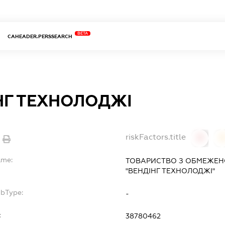
BETA
CAHEADER.PERSSEARCH
НГ ТЕХНОЛОДЖІ
riskFactors.title
0
ame:
ТОВАРИСТВО З ОБМЕЖЕН
"ВЕНДІНГ ТЕХНОЛОДЖІ"
ubType:
-
:
38780462