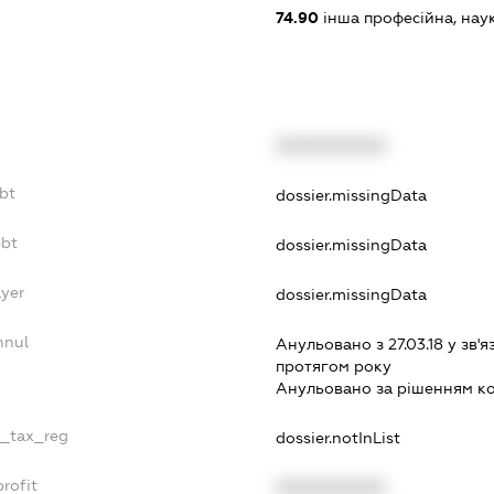
74.90
інша професійна, науков
XXXXXXXXXX
ebt
dossier.missingData
ebt
dossier.missingData
ayer
dossier.missingData
nnul
Анульовано з 27.03.18 у зв'я
протягом року
Анульовано за рiшенням к
e_tax_reg
dossier.notInList
rofit
XXXXXXXXXX