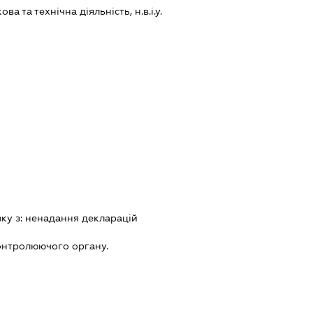
а та технічна діяльність, н.в.і.у.
зку з:
ненадання декларацiй
онтролюючого органу.