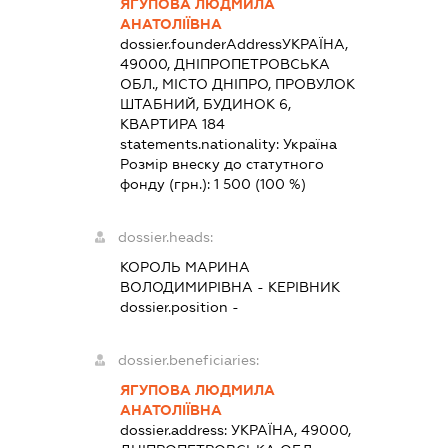
ЯГУПОВА ЛЮДМИЛА
АНАТОЛІЇВНА
dossier.founderAddress
УКРАЇНА,
49000, ДНІПРОПЕТРОВСЬКА
ОБЛ., МІСТО ДНІПРО, ПРОВУЛОК
ШТАБНИЙ, БУДИНОК 6,
КВАРТИРА 184
statements.nationality:
Україна
Розмір внеску до статутного
фонду (грн.):
1 500
(100 %)
dossier.heads:
КОРОЛЬ МАРИНА
ВОЛОДИМИРІВНА
-
КЕРІВНИК
dossier.position -
dossier.beneficiaries:
ЯГУПОВА ЛЮДМИЛА
АНАТОЛІЇВНА
dossier.address:
УКРАЇНА, 49000,