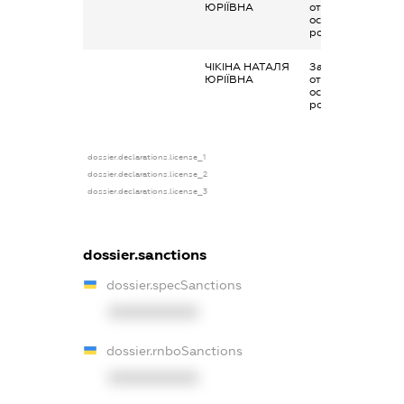
ЮРІЇВНА
отримана за
основним місцем
роботи
ЧІКІНА НАТАЛЯ
Заробітна плата
ЮРІЇВНА
отримана за
основним місцем
роботи
dossier.declarations.license_1
dossier.declarations.license_2
dossier.declarations.license_3
dossier.sanctions
dossier.specSanctions
XXXXXXXXXX
dossier.rnboSanctions
XXXXXXXXXX