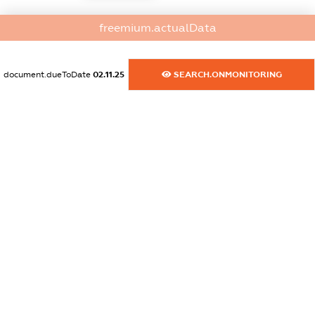
dossier.commercial_info.fax
freemium.actualData
XXXXXXXXXX
dossier.commercial_info.email
document.dueToDate
02.11.25
SEARCH.ONMONITORING
XXXXXXXXXX
dossier.commercial_info.website
XXXXXXXXXX
dossier.commercial_info.activity
XXXXXXXXXX
freemium.exampleText_1
freemium.exampleText_2
freemium.anonymousPerSearch2
FREEMIUM.DETAILS