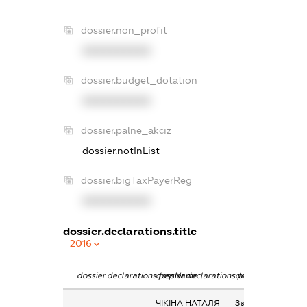
dossier.non_profit
XXXXXXXXXX
dossier.budget_dotation
XXXXXXXXXX
dossier.palne_akciz
dossier.notInList
dossier.bigTaxPayerReg
XXXXXXXXXX
dossier.declarations.title
2016
dossier.declarations.pepName
dossier.declarations.personName
dossier.declaratio
ЧІКІНА НАТАЛЯ
Заробітна плата