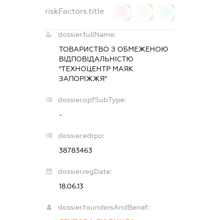
riskFactors.title
0
0
0
dossier.fullName:
ТОВАРИСТВО З ОБМЕЖЕНОЮ
ВІДПОВІДАЛЬНІСТЮ
"ТЕХНОЦЕНТР МАЯК
ЗАПОРІЖЖЯ"
dossier.opfSubType:
-
dossier.edrpo:
38783463
dossier.regDate:
18.06.13
dossier.foundersAndBenef: