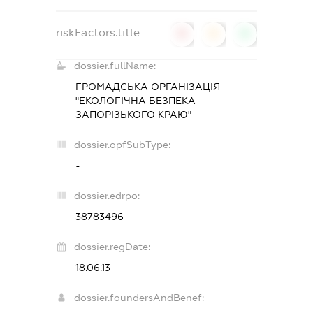
riskFactors.title
0
0
0
dossier.fullName:
ГРОМАДСЬКА ОРГАНІЗАЦІЯ
"ЕКОЛОГІЧНА БЕЗПЕКА
ЗАПОРІЗЬКОГО КРАЮ"
dossier.opfSubType:
-
dossier.edrpo:
38783496
dossier.regDate:
18.06.13
dossier.foundersAndBenef: