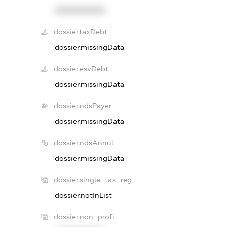
XXXXXXXXXX
dossier.taxDebt
dossier.missingData
dossier.esvDebt
dossier.missingData
dossier.ndsPayer
dossier.missingData
dossier.ndsAnnul
dossier.missingData
dossier.single_tax_reg
dossier.notInList
dossier.non_profit