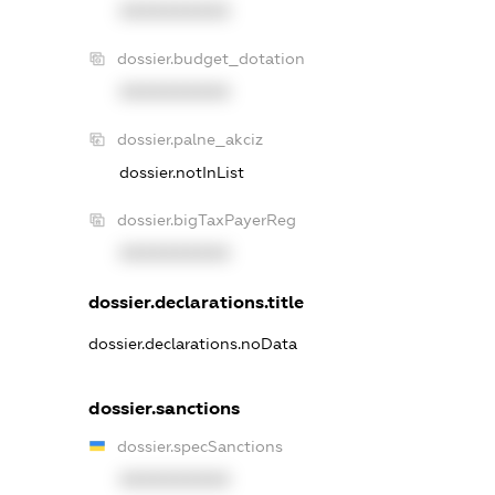
XXXXXXXXXX
dossier.budget_dotation
XXXXXXXXXX
dossier.palne_akciz
dossier.notInList
dossier.bigTaxPayerReg
XXXXXXXXXX
dossier.declarations.title
dossier.declarations.noData
dossier.sanctions
dossier.specSanctions
XXXXXXXXXX