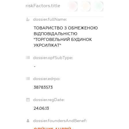
riskFactors.title
0
0
0
dossier.fullName:
ТОВАРИСТВО З ОБМЕЖЕНОЮ
ВІДПОВІДАЛЬНІСТЮ
"ТОРГОВЕЛЬНИЙ БУДИНОК
УКРСИЛІКАТ"
dossier.opfSubType:
-
dossier.edrpo:
38783573
dossier.regDate:
24.06.13
dossier.foundersAndBenef: