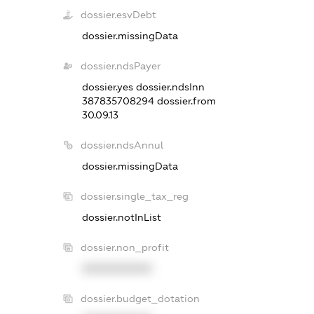
dossier.esvDebt
dossier.missingData
dossier.ndsPayer
dossier.yes
dossier.ndsInn
387835708294
dossier.from
30.09.13
dossier.ndsAnnul
dossier.missingData
dossier.single_tax_reg
dossier.notInList
dossier.non_profit
XXXXXXXXXX
dossier.budget_dotation