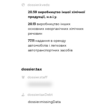
dossier.kveds:
20.59
виробництво іншої хімічної
продукції, н.в.і.у.
20.13
виробництво інших
основних неорганічних хімічних
речовин
77.11
надання в оренду
автомобілів і легкових
автотранспортних засобів
dossier.tax
dossier.staff
XXXXXXXXXX
dossier.taxDebt
dossier.missingData