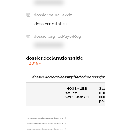
XXXXXXXXXX
dossier.palne_akciz
dossier.notInList
dossier.bigTaxPayerReg
XXXXXXXXXX
dossier.declarations.title
2016
dossier.declarations.pepName
dossier.declarations.personName
dossier.declaratio
ІНОЗЕМЦЕВ
Заробітна плата
ЄВГЕН
отримана за
СЕРГІЙОВИЧ
основним місцем
роботи
dossier.declarations.license_1
dossier.declarations.license_2
dossier.declarations.license_3