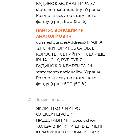
БУДИНОК 5Б, КВАРТИРА 57
statements.nationality:
Україна
Розмір внеску до статутного
фонду (грн.):
600
(50 %)
ПАНТУС ВОЛОДИМИР
АНАТОЛІЙОВИЧ
dossier.founderAddress
УКРАЇНА,
12110, ЖИТОМИРСЬКА ОБЛ.,
КОРОСТЕНСЬКИЙ Р-Н, СЕЛИЩЕ
ІРШАНСЬК, ВУЛ.ГУЛІЯ,
БУДИНОК 9, КВАРТИРА 24
statements.nationality:
Україна
Розмір внеску до статутного
фонду (грн.):
600
(50 %)
dossier.heads:
ЯКИМЕНКО ДМИТРО
ОЛЕКСАНДРОВИЧ
-
ПРЕДСТАВНИК
- dossier.from
18.01.24
ВЧИНЯТИ ДІЇ ВІД ІМЕНІ
ЮРИДИЧНОЇ ОСОБИ, У ТОМУ