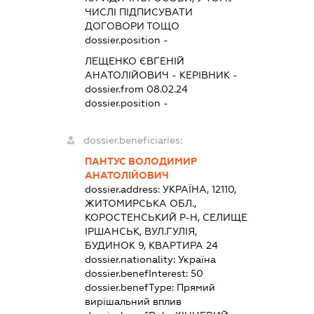
ЧИСЛІ ПІДПИСУВАТИ
ДОГОВОРИ ТОЩО
dossier.position -
ЛЕЩЕНКО ЄВГЕНІЙ
АНАТОЛІЙОВИЧ
-
КЕРІВНИК
-
dossier.from 08.02.24
dossier.position -
dossier.beneficiaries:
ПАНТУС ВОЛОДИМИР
АНАТОЛІЙОВИЧ
dossier.address:
УКРАЇНА, 12110,
ЖИТОМИРСЬКА ОБЛ.,
КОРОСТЕНСЬКИЙ Р-Н, СЕЛИЩЕ
ІРШАНСЬК, ВУЛ.ГУЛІЯ,
БУДИНОК 9, КВАРТИРА 24
dossier.nationality:
Україна
dossier.benefInterest:
50
dossier.benefType:
Прямий
вирішальний вплив