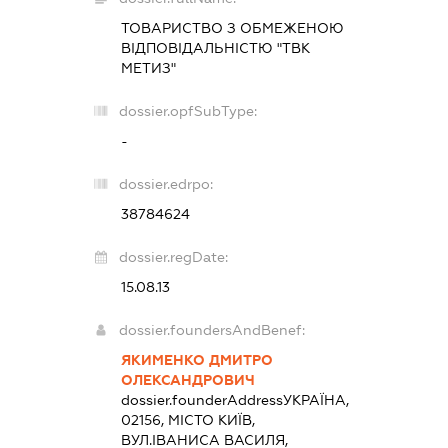
ТОВАРИСТВО З ОБМЕЖЕНОЮ
ВІДПОВІДАЛЬНІСТЮ "ТВК
МЕТИЗ"
dossier.opfSubType:
-
dossier.edrpo:
38784624
dossier.regDate:
15.08.13
dossier.foundersAndBenef:
ЯКИМЕНКО ДМИТРО
ОЛЕКСАНДРОВИЧ
dossier.founderAddress
УКРАЇНА,
02156, МІСТО КИЇВ,
ВУЛ.ІВАНИСА ВАСИЛЯ,