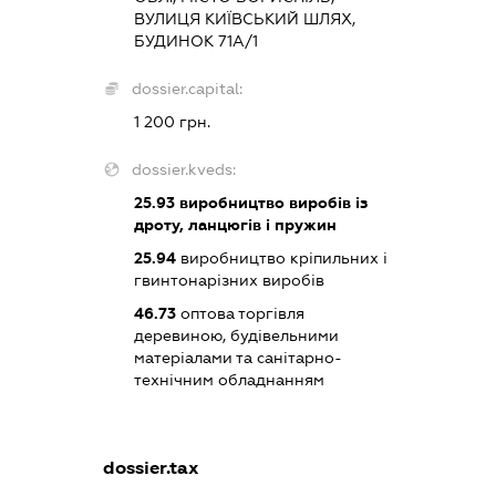
ВУЛИЦЯ КИЇВСЬКИЙ ШЛЯХ,
БУДИНОК 71А/1
dossier.capital:
1 200 грн.
dossier.kveds:
25.93
виробництво виробів із
дроту, ланцюгів і пружин
25.94
виробництво кріпильних і
гвинтонарізних виробів
46.73
оптова торгівля
деревиною, будівельними
матеріалами та санітарно-
технічним обладнанням
dossier.tax