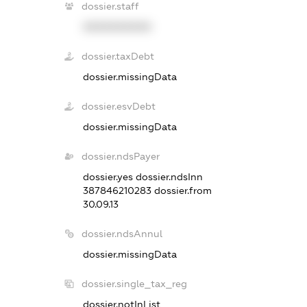
dossier.staff
XXXXXXXXXX
dossier.taxDebt
dossier.missingData
dossier.esvDebt
dossier.missingData
dossier.ndsPayer
dossier.yes
dossier.ndsInn
387846210283
dossier.from
30.09.13
dossier.ndsAnnul
dossier.missingData
dossier.single_tax_reg
dossier.notInList