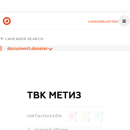
CAHEADER.GETTEST
CAHEADER.SEARCH
document.dossier
ТВК МЕТИЗ
riskFactors.title
0
0
0
dossier.fullName: