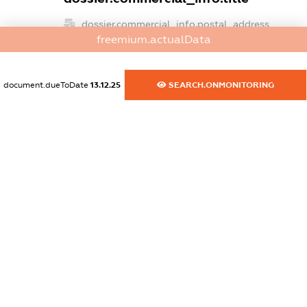
dossier.commercial_info.postal_address
freemium.actualData
XXXXXXXXXX
dossier.commercial_info.phone
document.dueToDate
13.12.25
SEARCH.ONMONITORING
XXXXXXXXXX
dossier.commercial_info.fax
XXXXXXXXXX
dossier.commercial_info.email
XXXXXXXXXX
dossier.commercial_info.website
XXXXXXXXXX
dossier.commercial_info.activity
XXXXXXXXXX