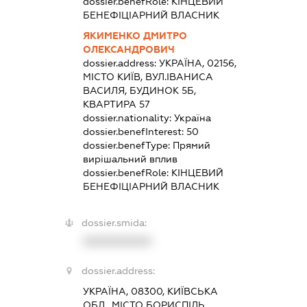
dossier.benefRole:
КІНЦЕВИЙ
БЕНЕФІЦІАРНИЙ ВЛАСНИК
ЯКИМЕНКО ДМИТРО
ОЛЕКСАНДРОВИЧ
dossier.address:
УКРАЇНА, 02156,
МІСТО КИЇВ, ВУЛ.ІВАНИСА
ВАСИЛЯ, БУДИНОК 5Б,
КВАРТИРА 57
dossier.nationality:
Україна
dossier.benefInterest:
50
dossier.benefType:
Прямий
вирішальний вплив
dossier.benefRole:
КІНЦЕВИЙ
БЕНЕФІЦІАРНИЙ ВЛАСНИК
dossier.smida:
XXXXXXXXXX
dossier.address:
УКРАЇНА, 08300, КИЇВСЬКА
ОБЛ., МІСТО БОРИСПІЛЬ,