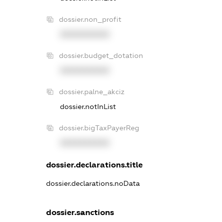
dossier.non_profit
XXXXXXXXXX
dossier.budget_dotation
XXXXXXXXXX
dossier.palne_akciz
dossier.notInList
dossier.bigTaxPayerReg
XXXXXXXXXX
dossier.declarations.title
dossier.declarations.noData
dossier.sanctions