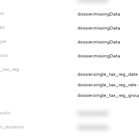
XXXXXXXXXX
bt
dossier.missingData
ebt
dossier.missingData
yer
dossier.missingData
nnul
dossier.missingData
e_tax_reg
dossier.single_tax_reg_date -
dossier.single_tax_reg_rate 
dossier.single_tax_reg_grou
rofit
XXXXXXXXXX
et_dotation
XXXXXXXXXX