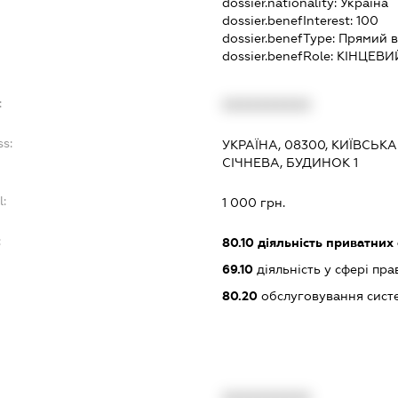
dossier.nationality:
Україна
dossier.benefInterest:
100
dossier.benefType:
Прямий в
dossier.benefRole:
КІНЦЕВИ
:
XXXXXXXXXX
ss:
УКРАЇНА, 08300, КИЇВСЬК
СІЧНЕВА, БУДИНОК 1
l:
1 000 грн.
:
80.10
діяльність приватних
69.10
діяльність у сфері пра
80.20
обслуговування сист