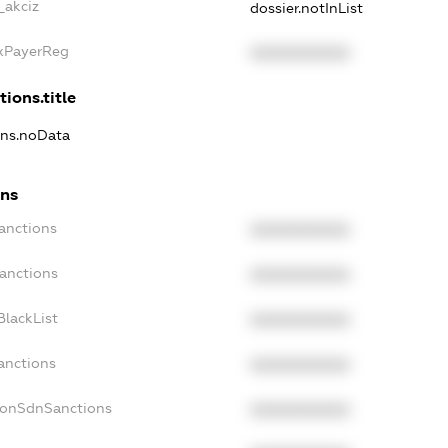
_akciz
dossier.notInList
axPayerReg
XXXXXXXXXX
tions.title
ons.noData
ons
anctions
XXXXXXXXXX
Sanctions
XXXXXXXXXX
BlackList
XXXXXXXXXX
anctions
XXXXXXXXXX
NonSdnSanctions
XXXXXXXXXX