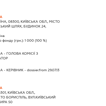
НА
ЇНА, 08300, КИЇВСЬКА ОБЛ., МІСТО
СЬКИЙ ШЛЯХ, БУДИНОК 24,
їна
о фонду (грн.):
1 000
(100 %)
НА
-
ГОЛОВА КОМІСІЇ З
АТОР
НА
-
КЕРІВНИК
- dossier.from 29.07.13
НА
301, КИЇВСЬКА ОБЛ.,
СТО БОРИСПІЛЬ, ВУЛ.КИЇВСЬКИЙ
ТИРА 50