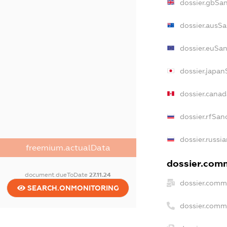
dossier.gbSa
dossier.ausSa
dossier.euSan
dossier.japan
dossier.cana
dossier.rfSan
dossier.russi
freemium.actualData
dossier.comm
document.dueToDate
27.11.24
dossier.comm
SEARCH.ONMONITORING
dossier.comm