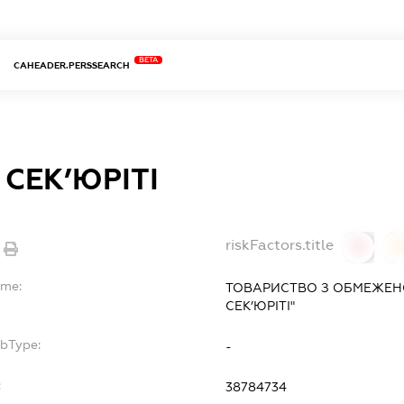
BETA
CAHEADER.PERSSEARCH
 СЕК’ЮРІТІ
riskFactors.title
0
ame:
ТОВАРИСТВО З ОБМЕЖЕНО
СЕК’ЮРІТІ"
ubType:
-
:
38784734