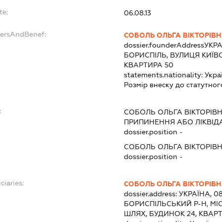
te:
06.08.13
dersAndBenef:
СОБОЛЬ ОЛЬГА ВІКТОРІВ
dossier.founderAddress
УКРА
БОРИСПІЛЬ, ВУЛИЦЯ КИЇВ
КВАРТИРА 50
statements.nationality:
Укра
Розмір внеску до статутног
:
СОБОЛЬ ОЛЬГА ВІКТОРІВ
ПРИПИНЕННЯ АБО ЛІКВІД
dossier.position -
СОБОЛЬ ОЛЬГА ВІКТОРІВ
dossier.position -
ciaries:
СОБОЛЬ ОЛЬГА ВІКТОРІВ
dossier.address:
УКРАЇНА, 08
БОРИСПІЛЬСЬКИЙ Р-Н, МІ
ШЛЯХ, БУДИНОК 24, КВАР