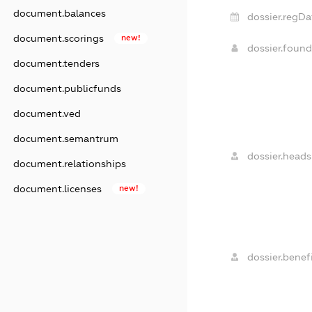
document.balances
dossier.regDa
document.scorings
new!
dossier.foun
document.tenders
document.publicfunds
document.ved
document.semantrum
dossier.heads
document.relationships
document.licenses
new!
dossier.benefi