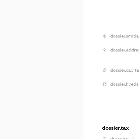
dossier.smida
dossier.addre
dossier.capita
dossier.kveds
dossier.tax
dossier.staff