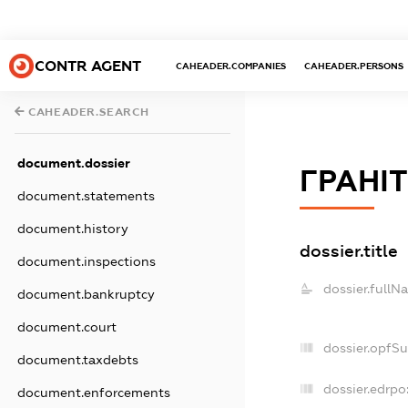
CONTR AGENT
CAHEADER.COMPANIES
CAHEADER.PERSONS
CAHEADER.SEARCH
document.dossier
ГРАНІТ
document.statements
document.history
dossier.title
document.inspections
dossier.fullN
document.bankruptcy
document.court
dossier.opfS
document.taxdebts
dossier.edrpo
document.enforcements