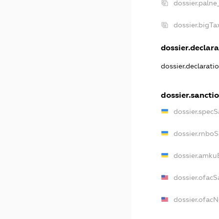
dossier.palne
dossier.bigT
dossier.declara
dossier.declarati
dossier.sancti
dossier.specS
dossier.rnbo
dossier.amku
dossier.ofacS
dossier.ofac