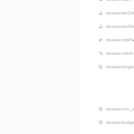
dossier.taxDe
dossier.esvD
dossier.ndsPa
dossier.ndsA
dossier.singl
dossier.non_p
dossier.budg