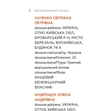
dossier.beneficiaries:
САЧЕНКО СВІТЛАНА
ПЕТРІВНА
dossier.address:
УКРАЇНА,
07541, КИЇВСЬКА ОБЛ.,
БРОВАРСЬКИЙ Р-Н, МІСТО
БЕРЕЗАНЬ, ВУЛ.КИЇВСЬКА,
БУДИНОК 79 А
dossier.nationality:
Україна
dossier.benefInterest:
25
dossier.benefType:
Прямий
вирішальний вплив
dossier.benefRole:
КІНЦЕВИЙ
БЕНЕФІЦІАРНИЙ
ВЛАСНИК
АНДРОЩУК ОЛЕНА
АНДРІЇВНА
dossier.address:
УКРАЇНА,
07700, КИЇВСЬКА ОБЛ.,