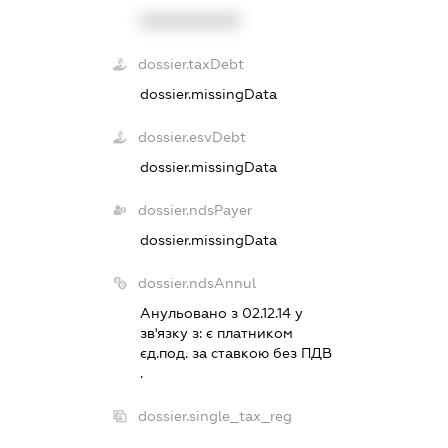
XXXXXXXXXX
dossier.taxDebt
dossier.missingData
dossier.esvDebt
dossier.missingData
dossier.ndsPayer
dossier.missingData
dossier.ndsAnnul
Анульовано з 02.12.14 у
зв'язку з:
є платником
єд.под. за ставкою без ПДВ
.
dossier.single_tax_reg