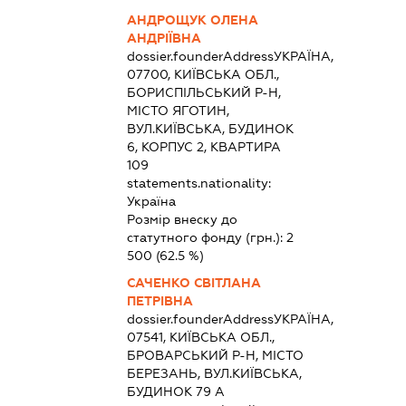
АНДРОЩУК ОЛЕНА
АНДРІЇВНА
dossier.founderAddress
УКРАЇНА,
07700, КИЇВСЬКА ОБЛ.,
БОРИСПІЛЬСЬКИЙ Р-Н,
МІСТО ЯГОТИН,
ВУЛ.КИЇВСЬКА, БУДИНОК
6, КОРПУС 2, КВАРТИРА
109
statements.nationality:
Україна
Розмір внеску до
статутного фонду (грн.):
2
500
(62.5 %)
САЧЕНКО СВІТЛАНА
ПЕТРІВНА
dossier.founderAddress
УКРАЇНА,
07541, КИЇВСЬКА ОБЛ.,
БРОВАРСЬКИЙ Р-Н, МІСТО
БЕРЕЗАНЬ, ВУЛ.КИЇВСЬКА,
БУДИНОК 79 А