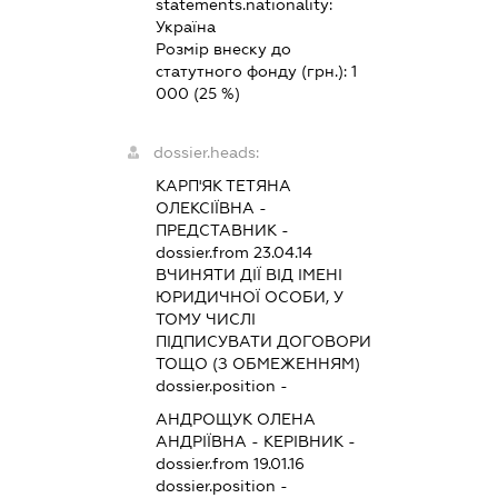
statements.nationality:
Україна
Розмір внеску до
статутного фонду (грн.):
1
000
(25 %)
dossier.heads:
КАРП'ЯК ТЕТЯНА
ОЛЕКСІЇВНА
-
ПРЕДСТАВНИК
-
dossier.from 23.04.14
ВЧИНЯТИ ДІЇ ВІД ІМЕНІ
ЮРИДИЧНОЇ ОСОБИ, У
ТОМУ ЧИСЛІ
ПІДПИСУВАТИ ДОГОВОРИ
ТОЩО (З ОБМЕЖЕННЯМ)
dossier.position -
АНДРОЩУК ОЛЕНА
АНДРІЇВНА
-
КЕРІВНИК
-
dossier.from 19.01.16
dossier.position -