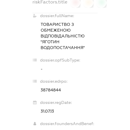
riskFactors.title
0
0
0
dossier.fullName:
ТОВАРИСТВО З
ОБМЕЖЕНОЮ
ВІДПОВІДАЛЬНІСТЮ
"ЯГОТИН
ВОДОПОСТАЧАННЯ"
dossier.opfSubType:
-
dossier.edrpo:
38784844
dossier.regDate:
31.07.13
dossier.foundersAndBenef: