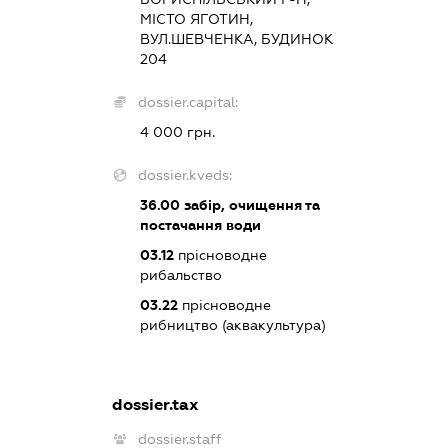
МІСТО ЯГОТИН,
ВУЛ.ШЕВЧЕНКА, БУДИНОК
204
dossier.capital:
4 000 грн.
dossier.kveds:
36.00
забір, очищення та
постачання води
03.12
прісноводне
рибальство
03.22
прісноводне
рибництво (аквакультура)
dossier.tax
dossier.staff