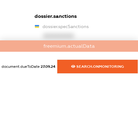
dossier.sanctions
dossier.specSanctions
XXXXXXXXXX
freemium.actualData
dossier.rnboSanctions
XXXXXXXXXX
document.dueToDate
27.09.24
SEARCH.ONMONITORING
dossier.amkuBlackList
XXXXXXXXXX
dossier.ofacSanctions
XXXXXXXXXX
dossier.ofacNonSdnSanctions
XXXXXXXXXX