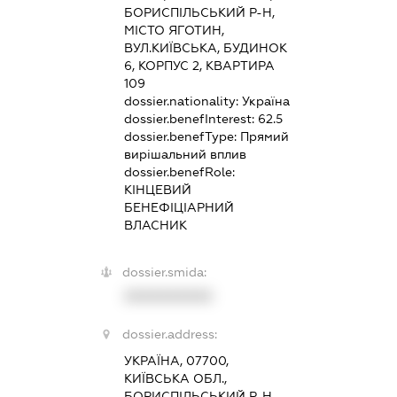
БОРИСПІЛЬСЬКИЙ Р-Н,
МІСТО ЯГОТИН,
ВУЛ.КИЇВСЬКА, БУДИНОК
6, КОРПУС 2, КВАРТИРА
109
dossier.nationality:
Україна
dossier.benefInterest:
62.5
dossier.benefType:
Прямий
вирішальний вплив
dossier.benefRole:
КІНЦЕВИЙ
БЕНЕФІЦІАРНИЙ
ВЛАСНИК
dossier.smida:
XXXXXXXXXX
dossier.address:
УКРАЇНА, 07700,
КИЇВСЬКА ОБЛ.,
БОРИСПІЛЬСЬКИЙ Р-Н,