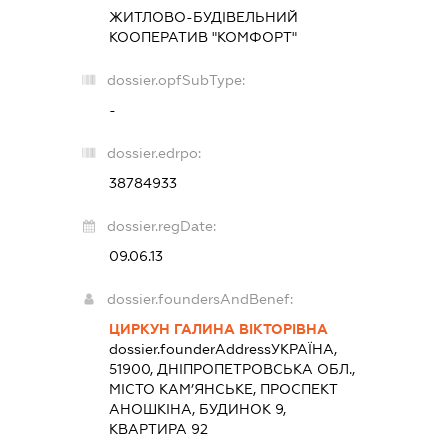
ЖИТЛОВО-БУДІВЕЛЬНИЙ
КООПЕРАТИВ "КОМФОРТ"
dossier.opfSubType:
-
dossier.edrpo:
38784933
dossier.regDate:
09.06.13
dossier.foundersAndBenef:
ЦИРКУН ГАЛИНА ВІКТОРІВНА
dossier.founderAddress
УКРАЇНА,
51900, ДНІПРОПЕТРОВСЬКА ОБЛ.,
МІСТО КАМ’ЯНСЬКЕ, ПРОСПЕКТ
АНОШКІНА, БУДИНОК 9,
КВАРТИРА 92