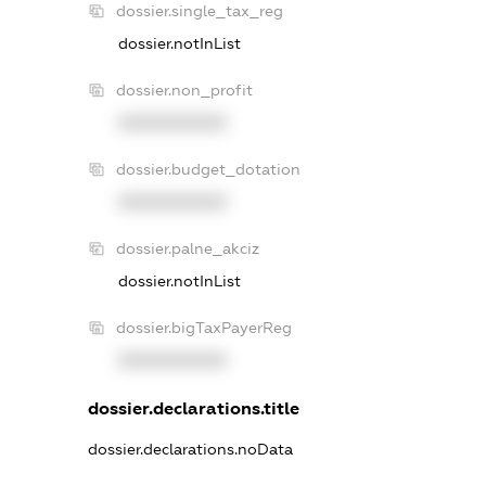
dossier.single_tax_reg
dossier.notInList
dossier.non_profit
XXXXXXXXXX
dossier.budget_dotation
XXXXXXXXXX
dossier.palne_akciz
dossier.notInList
dossier.bigTaxPayerReg
XXXXXXXXXX
dossier.declarations.title
dossier.declarations.noData