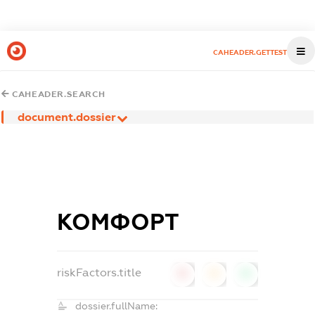
CAHEADER.GETTEST
CAHEADER.SEARCH
document.dossier
КОМФОРТ
riskFactors.title
0
0
0
dossier.fullName: