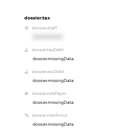
dossier.tax
dossier.staff
XXXXXXXXXX
dossier.taxDebt
dossier.missingData
dossier.esvDebt
dossier.missingData
dossier.ndsPayer
dossier.missingData
dossier.ndsAnnul
dossier.missingData