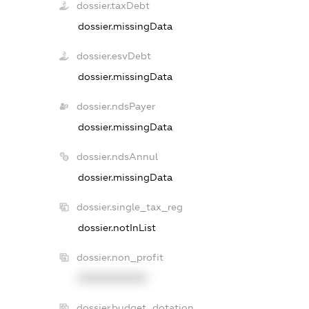
dossier.taxDebt
dossier.missingData
dossier.esvDebt
dossier.missingData
dossier.ndsPayer
dossier.missingData
dossier.ndsAnnul
dossier.missingData
dossier.single_tax_reg
dossier.notInList
dossier.non_profit
XXXXXXXXXX
dossier.budget_dotation