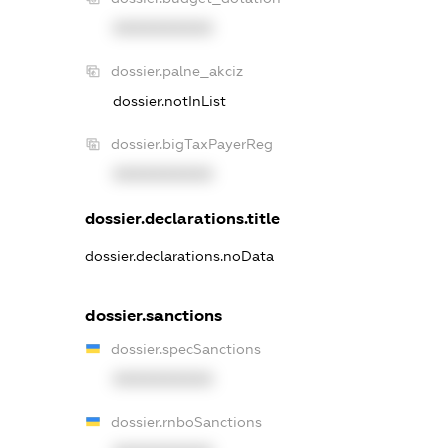
XXXXXXXXXX
dossier.palne_akciz
dossier.notInList
dossier.bigTaxPayerReg
XXXXXXXXXX
dossier.declarations.title
dossier.declarations.noData
dossier.sanctions
dossier.specSanctions
XXXXXXXXXX
dossier.rnboSanctions