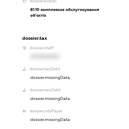
dossier.kveds:
81.10
комплексне обслуговування
об'єктів
dossier.tax
dossier.staff
XXXXXXXXXX
dossier.taxDebt
dossier.missingData
dossier.esvDebt
dossier.missingData
dossier.ndsPayer
dossier.missingData