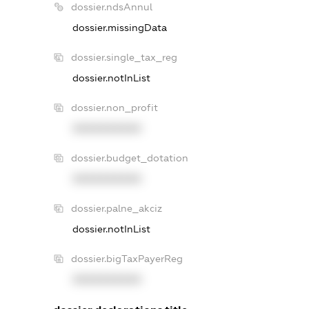
dossier.ndsAnnul
dossier.missingData
dossier.single_tax_reg
dossier.notInList
dossier.non_profit
XXXXXXXXXX
dossier.budget_dotation
XXXXXXXXXX
dossier.palne_akciz
dossier.notInList
dossier.bigTaxPayerReg
XXXXXXXXXX