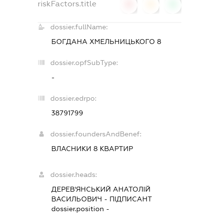
riskFactors.title
0
0
0
dossier.fullName:
БОГДАНА ХМЕЛЬНИЦЬКОГО 8
dossier.opfSubType:
-
dossier.edrpo:
38791799
dossier.foundersAndBenef:
ВЛАСНИКИ 8 КВАРТИР
dossier.heads:
ДЕРЕВ'ЯНСЬКИЙ АНАТОЛІЙ
ВАСИЛЬОВИЧ
-
ПІДПИСАНТ
dossier.position -