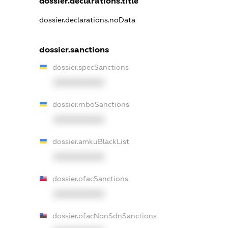
dossier.declarations.title
dossier.declarations.noData
dossier.sanctions
dossier.specSanctions
XXXXXXXXXX
dossier.rnboSanctions
XXXXXXXXXX
dossier.amkuBlackList
XXXXXXXXXX
dossier.ofacSanctions
XXXXXXXXXX
dossier.ofacNonSdnSanctions