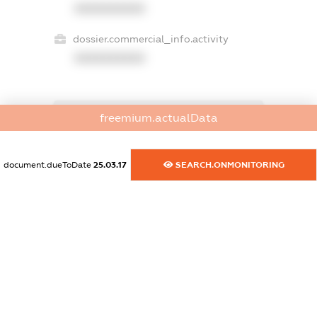
XXXXXXXXXX
dossier.commercial_info.activity
XXXXXXXXXX
freemium.actualData
freemium.exampleText_1
freemium.exampleText_2
freemium.anonymousPerSearch2
document.dueToDate
25.03.17
SEARCH.ONMONITORING
FREEMIUM.DETAILS
FREEMIUM.REGISTER