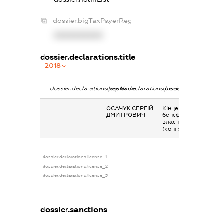
dossier.bigTaxPayerReg
XXXXXXXXXX
dossier.declarations.title
2018
dossier.declarations.pepName
dossier.declarations.personName
dossier.declaration
ОСАЧУК СЕРГІЙ
Кінцевий
ДМИТРОВИЧ
бенефіціарний
власник
(контролер)
dossier.declarations.license_1
dossier.declarations.license_2
dossier.declarations.license_3
dossier.sanctions