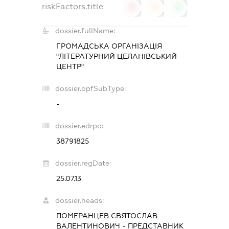
riskFactors.title
0
0
0
dossier.fullName:
ГРОМАДСЬКА ОРГАНІЗАЦІЯ
"ЛІТЕРАТУРНИЙ ЦЕЛАНІВСЬКИЙ
ЦЕНТР"
dossier.opfSubType:
-
dossier.edrpo:
38791825
dossier.regDate:
25.07.13
dossier.heads:
ПОМЕРАНЦЕВ СВЯТОСЛАВ
ВАЛЕНТИНОВИЧ
-
ПРЕДСТАВНИК