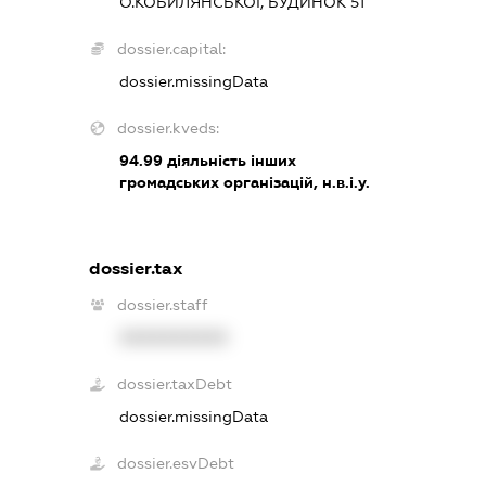
О.КОБИЛЯНСЬКОЇ, БУДИНОК 51
dossier.capital:
dossier.missingData
dossier.kveds:
94.99
діяльність інших
громадських організацій, н.в.і.у.
dossier.tax
dossier.staff
XXXXXXXXXX
dossier.taxDebt
dossier.missingData
dossier.esvDebt