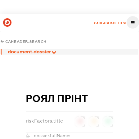
CAHEADER.GETTEST
CAHEADER.SEARCH
document.dossier
РОЯЛ ПРІНТ
riskFactors.title
0
0
0
dossier.fullName: