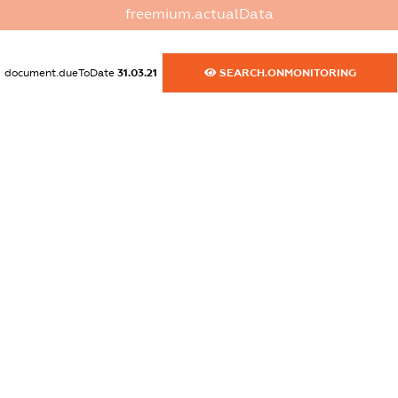
dossier.commercial_info.website
freemium.actualData
XXXXXXXXXX
dossier.commercial_info.activity
document.dueToDate
31.03.21
SEARCH.ONMONITORING
XXXXXXXXXX
freemium.exampleText_1
freemium.exampleText_2
freemium.anonymousPerSearch2
FREEMIUM.DETAILS
FREEMIUM.REGISTER