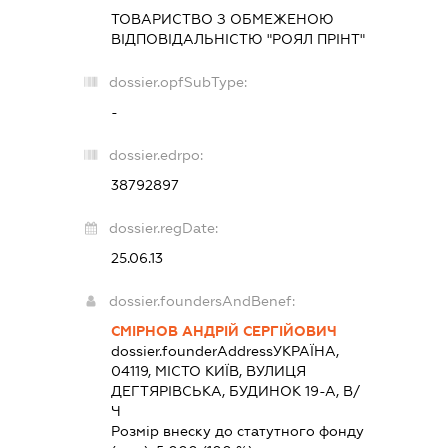
ТОВАРИСТВО З ОБМЕЖЕНОЮ
ВІДПОВІДАЛЬНІСТЮ "РОЯЛ ПРІНТ"
dossier.opfSubType:
-
dossier.edrpo:
38792897
dossier.regDate:
25.06.13
dossier.foundersAndBenef:
СМІРНОВ АНДРІЙ СЕРГІЙОВИЧ
dossier.founderAddress
УКРАЇНА,
04119, МІСТО КИЇВ, ВУЛИЦЯ
ДЕГТЯРІВСЬКА, БУДИНОК 19-А, В/
Ч
Розмір внеску до статутного фонду