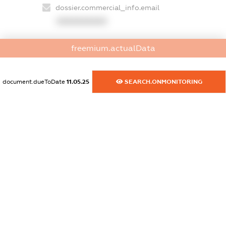
dossier.commercial_info.email
XXXXXXXXXX
dossier.commercial_info.website
freemium.actualData
XXXXXXXXXX
dossier.commercial_info.activity
document.dueToDate
11.05.25
SEARCH.ONMONITORING
XXXXXXXXXX
freemium.exampleText_1
freemium.exampleText_2
freemium.anonymousPerSearch2
FREEMIUM.DETAILS
FREEMIUM.REGISTER