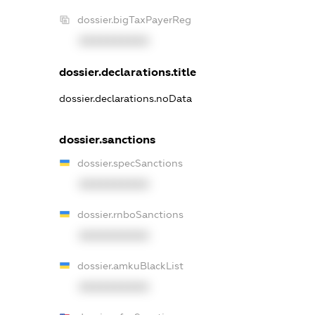
dossier.bigTaxPayerReg
XXXXXXXXXX
dossier.declarations.title
dossier.declarations.noData
dossier.sanctions
dossier.specSanctions
XXXXXXXXXX
dossier.rnboSanctions
XXXXXXXXXX
dossier.amkuBlackList
XXXXXXXXXX