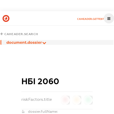
CAHEADER.GETTEST
CAHEADER.SEARCH
document.dossier
НБІ 2060
riskFactors.title
0
0
0
dossier.fullName: