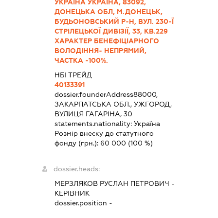
УКРАЇНА УКРАЇНА, 83092,
ДОНЕЦЬКА ОБЛ, М.ДОНЕЦЬК,
БУДЬОНОВСЬКИЙ Р-Н, ВУЛ. 230-Ї
СТРІЛЕЦЬКОЇ ДИВІЗІЇ, 33, КВ.229
ХАРАКТЕР БЕНЕФІЦІАРНОГО
ВОЛОДІННЯ- НЕПРЯМИЙ,
ЧАСТКА -100%.
НБІ ТРЕЙД
40133391
dossier.founderAddress
88000,
ЗАКАРПАТСЬКА ОБЛ., УЖГОРОД,
ВУЛИЦЯ ГАГАРІНА, 30
statements.nationality:
Україна
Розмір внеску до статутного
фонду (грн.):
60 000
(100 %)
dossier.heads:
МЕРЗЛЯКОВ РУСЛАН ПЕТРОВИЧ
-
КЕРІВНИК
dossier.position -