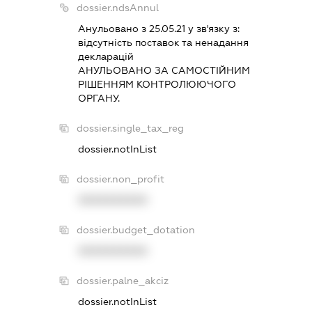
dossier.ndsAnnul
Анульовано з 25.05.21 у зв'язку з:
вiдсутнiсть поставок та ненадання
декларацiй
АНУЛЬОВАНО ЗА САМОСТIЙНИМ
РIШЕННЯМ КОНТРОЛЮЮЧОГО
ОРГАНУ.
dossier.single_tax_reg
dossier.notInList
dossier.non_profit
XXXXXXXXXX
dossier.budget_dotation
XXXXXXXXXX
dossier.palne_akciz
dossier.notInList